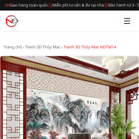
Giao hàng toàn quốc
Miễn phí tư vấn & đo tại nhà
Bảo hành từ 3 -
☰
Trang chủ
›
Tranh 3D Thủy Mạc
›
Tranh 3D Thủy Mạc NDTM14