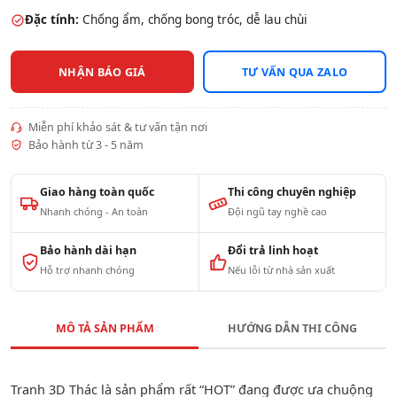
Đặc tính:
Chống ẩm, chống bong tróc, dễ lau chùi
NHẬN BÁO GIÁ
TƯ VẤN QUA ZALO
Miễn phí khảo sát & tư vấn tận nơi
Bảo hành từ 3 - 5 năm
Giao hàng toàn quốc
Thi công chuyên nghiệp
Nhanh chóng - An toàn
Đội ngũ tay nghề cao
Bảo hành dài hạn
Đổi trả linh hoạt
Hỗ trợ nhanh chóng
Nếu lỗi từ nhà sản xuất
MÔ TẢ SẢN PHẨM
HƯỚNG DẪN THI CÔNG
Tranh 3D Thác là sản phẩm rất “HOT” đang được ưa chuộng