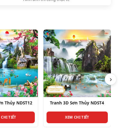
›
ơn Thủy NDST12
Tranh 3D Sơn Thủy NDST4
Tranh 
 CHI TIẾT
XEM CHI TIẾT