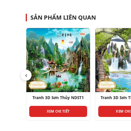
SẢN PHẨM LIÊN QUAN
‹
y NDST19
Tranh 3D Sơn Thủy NDST1
Tranh 3D Sơn 
T
XEM CHI TIẾT
XEM CHI