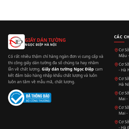
CÁC C
GIẤY DÁN TƯỜNG
NGỌC ĐIỆP HÀ NỘI
Cơ Sở
Mậu -
Có rất nhiều thậm chí hàng ngàn đơn vị cung cấp và
thi công giấy dán tường đa số chúng ta hay nhầm
Cơ Sở
lẫn về chất lượng.
Giấy dán tường Ngọc Điệp
cam
- Hà 
kết đảm bảo hàng nhập khẩu chất lượng và luôn
Cơ Sở
luôn an tâm về mẫu mã, chất lượng.
Hà Nộ
Cơ Sở
Mai -
Cơ Sở
Mai -
Cơ Sở
- Hà 