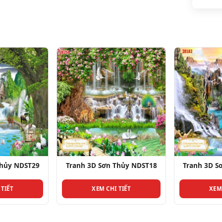
Thủy NDST29
Tranh 3D Sơn Thủy NDST18
Tranh 3D S
 TIẾT
XEM CHI TIẾT
XEM