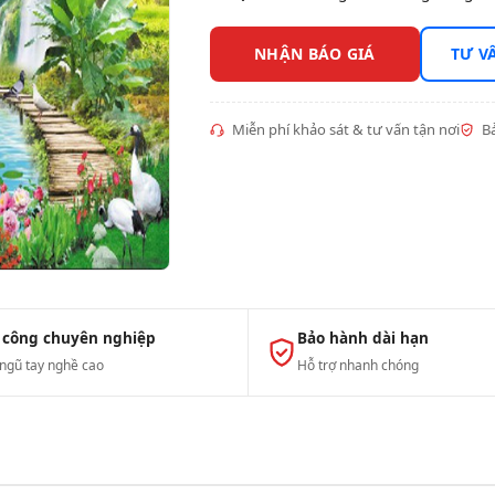
NHẬN BÁO GIÁ
TƯ V
Miễn phí khảo sát & tư vấn tận nơi
Bả
 công chuyên nghiệp
Bảo hành dài hạn
 ngũ tay nghề cao
Hỗ trợ nhanh chóng