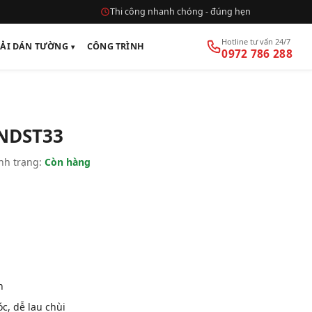
Thi công nhanh chóng - đúng hẹn
Hotline tư vấn 24/7
VẢI DÁN TƯỜNG
CÔNG TRÌNH
0972 786 288
 NDST33
nh trạng:
Còn hàng
n
, dễ lau chùi