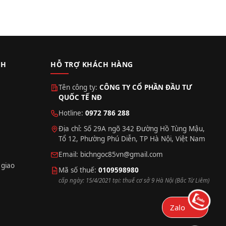
CH
HỖ TRỢ KHÁCH HÀNG
Tên công ty:
CÔNG TY CỔ PHẦN ĐẦU TƯ
QUỐC TẾ NĐ
Hotline:
0972 786 288
Địa chỉ: Số 29A ngõ 342 Đường Hồ Tùng Mậu,
Tổ 12, Phường Phú Diễn, TP Hà Nội, Việt Nam
Email:
bichngoc85vn@gmail.com
 giao
Mã số thuế:
0109598980
cấp ngày: 15/4/2021 tại: thuế cơ sở 9 Hà Nội (Bắc Từ Liêm)
Zalo