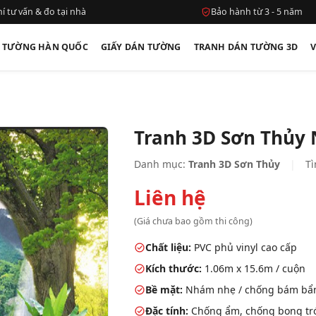
í tư vấn & đo tại nhà
Bảo hành từ 3 - 5 năm
N TƯỜNG HÀN QUỐC
GIẤY DÁN TƯỜNG
TRANH DÁN TƯỜNG 3D
Tranh 3D Sơn Thủy
Danh mục:
Tranh 3D Sơn Thủy
|
Tì
Liên hệ
(Giá chưa bao gồm thi công)
Chất liệu:
PVC phủ vinyl cao cấp
Kích thước:
1.06m x 15.6m / cuộn
Bề mặt:
Nhám nhẹ / chống bám bẩ
Đặc tính:
Chống ẩm, chống bong tróc