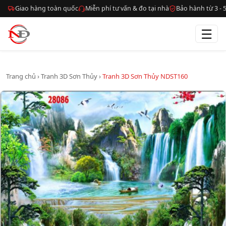
Giao hàng toàn quốc
Miễn phí tư vấn & đo tại nhà
Bảo hành từ 3 -
☰
Trang chủ
›
Tranh 3D Sơn Thủy
›
Tranh 3D Sơn Thủy NDST160