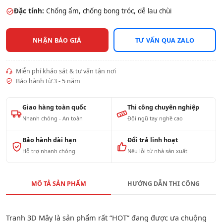
Đặc tính:
Chống ẩm, chống bong tróc, dễ lau chùi
NHẬN BÁO GIÁ
TƯ VẤN QUA ZALO
Miễn phí khảo sát & tư vấn tận nơi
Bảo hành từ 3 - 5 năm
Giao hàng toàn quốc
Thi công chuyên nghiệp
Nhanh chóng - An toàn
Đội ngũ tay nghề cao
Bảo hành dài hạn
Đổi trả linh hoạt
Hỗ trợ nhanh chóng
Nếu lỗi từ nhà sản xuất
MÔ TẢ SẢN PHẨM
HƯỚNG DẪN THI CÔNG
Tranh 3D Mây là sản phẩm rất “HOT” đang được ưa chuộng