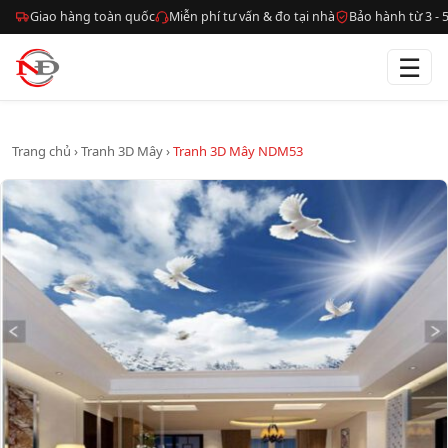
Giao hàng toàn quốc
Miễn phí tư vấn & đo tại nhà
Bảo hành từ 3 -
☰
Trang chủ
›
Tranh 3D Mây
›
Tranh 3D Mây NDM53