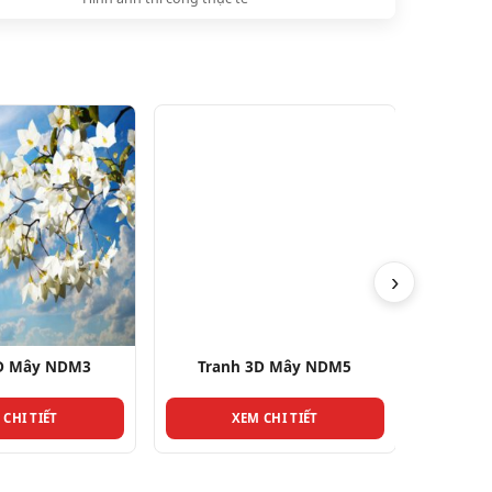
›
3D Mây NDM3
Tranh 3D Mây NDM5
Tran
 CHI TIẾT
XEM CHI TIẾT