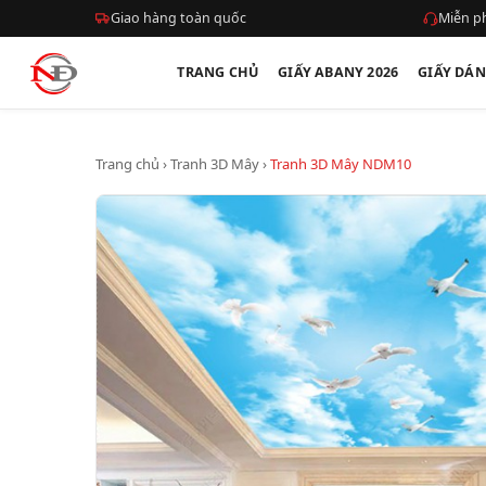
Giao hàng toàn quốc
Miễn ph
TRANG CHỦ
GIẤY ABANY 2026
GIẤY DÁ
Trang chủ
›
Tranh 3D Mây
›
Tranh 3D Mây NDM10