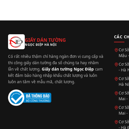
CÁC C
GIẤY DÁN TƯỜNG
NGỌC ĐIỆP HÀ NỘI
Cơ Sở
Mậu -
Có rất nhiều thậm chí hàng ngàn đơn vị cung cấp và
thi công giấy dán tường đa số chúng ta hay nhầm
Cơ Sở
lẫn về chất lượng.
Giấy dán tường Ngọc Điệp
cam
- Hà 
kết đảm bảo hàng nhập khẩu chất lượng và luôn
Cơ Sở
luôn an tâm về mẫu mã, chất lượng.
Hà Nộ
Cơ Sở
Mai -
Cơ Sở
Mai -
Cơ Sở
- Hà 