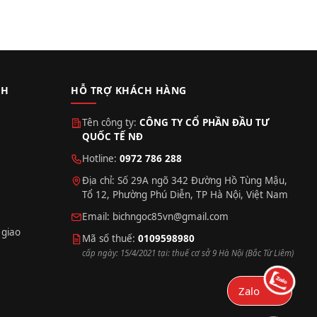
CH
HỖ TRỢ KHÁCH HÀNG
Tên công ty:
CÔNG TY CỔ PHẦN ĐẦU TƯ
QUỐC TẾ NĐ
Hotline:
0972 786 288
Địa chỉ: Số 29A ngõ 342 Đường Hồ Tùng Mậu,
Tổ 12, Phường Phú Diễn, TP Hà Nội, Việt Nam
Email:
bichngoc85vn@gmail.com
 giao
Mã số thuế:
0109598980
cấp ngày: 15/4/2021 tại: thuế cơ sở 9 Hà Nội (Bắc Từ Liêm)
Zalo