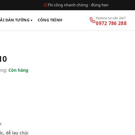
Thi công nhanh chóng - đúng hẹn
Hotline tư vấn 24/7
VẢI DÁN TƯỜNG
CÔNG TRÌNH
0972 786 288
10
ạng:
Còn hàng
n
, dễ lau chùi