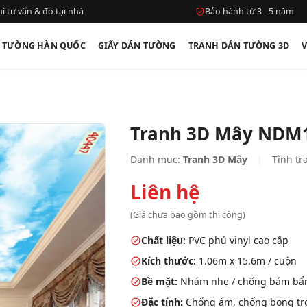
í tư vấn & đo tại nhà
Bảo hành từ 3 - 5 năm
N TƯỜNG HÀN QUỐC
GIẤY DÁN TƯỜNG
TRANH DÁN TƯỜNG 3D
Tranh 3D Mây NDM
Danh mục:
Tranh 3D Mây
|
Tình tr
Liên hệ
(Giá chưa bao gồm thi công)
Chất liệu:
PVC phủ vinyl cao cấp
Kích thước:
1.06m x 15.6m / cuộn
Bề mặt:
Nhám nhẹ / chống bám bẩ
Đặc tính:
Chống ẩm, chống bong tróc