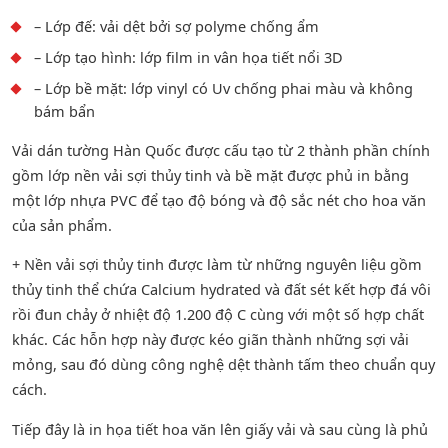
– Lớp đế: vải dệt bởi sợ polyme chống ẩm
– Lớp tạo hình: lớp film in vân họa tiết nổi 3D
– Lớp bề mặt: lớp vinyl có Uv chống phai màu và không
bám bẩn
Vải dán tường Hàn Quốc được cấu tạo từ 2 thành phần chính
gồm lớp nền vải sợi thủy tinh và bề mặt được phủ in bằng
một lớp nhựa PVC để tạo độ bóng và độ sắc nét cho hoa văn
của sản phẩm.
+ Nền vải sợi thủy tinh được làm từ những nguyên liệu gồm
thủy tinh thể chứa Calcium hydrated và đất sét kết hợp đá vôi
rồi đun chảy ở nhiệt độ 1.200 độ C cùng với một số hợp chất
khác. Các hỗn hợp này được kéo giãn thành những sợi vải
mỏng, sau đó dùng công nghệ dệt thành tấm theo chuẩn quy
cách.
Tiếp đây là in họa tiết hoa văn lên giấy vải và sau cùng là phủ