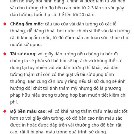
làm nó thay đổi hình dạng. Chính vì được làm từ vải nên
vải dán tường cho độ bền cao hơn từ 2-3 lần so với giấy
dán tường, tuổi thọ có thể lên tới 20 năm.
Chống ẩm mốc:
cấu tạo của vải dán tường có các lỗ
thoáng, dễ dàng thoát hơi nước chính vì thế vải dán tường
rất ít khi bị ẩm mốc, từ đó đảm bảo an toàn sức khỏe cho
người sử dụng.
Tái sử dụng:
với giấy dán tường nếu chúng ta bóc đi
chúng ta sẽ phải vứt bỏ bởi sẽ bị rách và không thể sử
dụng lại tuy nhiên với vải dán tường thì khác, vải dán
tường thậm chí còn có thể giặt và tái sử dụng bình
thường. Bạn cũng cần lưu ý rằng nếu tái sử dụng sẽ ảnh
hưởng đôi chút tới tính thẩm mỹ nhưng đó là phương
pháp hữu hiệu trong trường hợp bạn muốn tiết kiệm chi
phí.
Độ bền màu cao:
vải có khả năng thẩm thấu màu sắc tốt
hơn so với giấy dán tường, có độ bền cao nên màu sắc
được in hoặc được dập trên vải thường cho độ bền rất
cao, rất ít bị phai màu trong quá trình sử dụng.