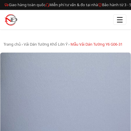
Giao hàng toàn quốc
Miễn phí tư vấn & đo tại nhà
Bảo hành từ 3 -
☰
Trang chủ
›
Vải Dán Tường Khổ Lớn Ý
›
Mẫu Vải Dán Tường Y6 G06-31