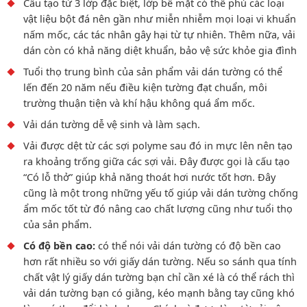
Cấu tạo từ 3 lớp đặc biệt, lớp bề mặt có thể phủ các loại
vật liệu bột đá nên gần như miễn nhiễm mọi loại vi khuẩn
nấm mốc, các tác nhân gây hại từ tự nhiên. Thêm nữa, vải
dán còn có khả năng diệt khuẩn, bảo vệ sức khỏe gia đình
Tuổi thọ trung bình của sản phẩm vải dán tường có thể
lến đến 20 năm nếu điều kiện tường đạt chuẩn, môi
trường thuận tiện và khí hậu không quá ẩm mốc.
Vải dán tường dễ vệ sinh và làm sạch.
Vải được dệt từ các sợi polyme sau đó in mực lên nên tạo
ra khoảng trống giữa các sợi vải. Đây được gọi là cấu tạo
“Có lỗ thở” giúp khả năng thoát hơi nước tốt hơn. Đây
cũng là một trong những yếu tố giúp vải dán tường chống
ẩm mốc tốt từ đó nâng cao chất lượng cũng như tuổi thọ
của sản phẩm.
Có độ bền cao:
có thể nói vải dán tường có độ bền cao
hơn rất nhiều so với giấy dán tường. Nếu so sánh qua tính
chất vật lý giấy dán tường bạn chỉ cần xé là có thể rách thì
vải dán tường bạn có giằng, kéo mạnh bằng tay cũng khó