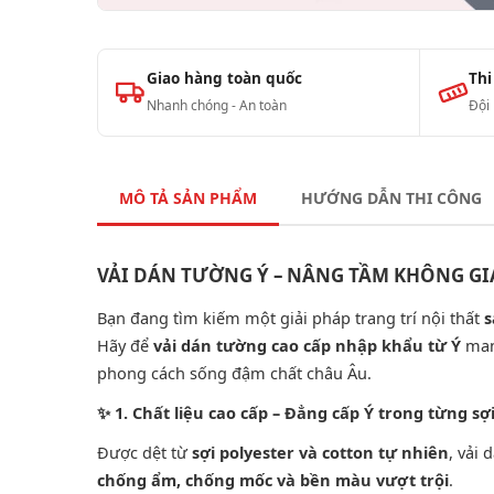
Giao hàng toàn quốc
Thi
Nhanh chóng - An toàn
Đội
MÔ TẢ SẢN PHẨM
HƯỚNG DẪN THI CÔNG
VẢI DÁN TƯỜNG Ý – NÂNG TẦM KHÔNG G
Bạn đang tìm kiếm một giải pháp trang trí nội thất
s
Hãy để
vải dán tường cao cấp nhập khẩu từ Ý
mang
phong cách sống đậm chất châu Âu.
✨
1. Chất liệu cao cấp – Đẳng cấp Ý trong từng sợi
Được dệt từ
sợi polyester và cotton tự nhiên
, vải
chống ẩm, chống mốc và bền màu vượt trội
.