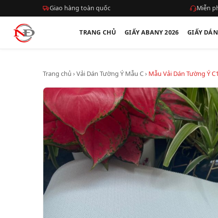
Giao hàng toàn quốc
Miễn ph
TRANG CHỦ
GIẤY ABANY 2026
GIẤY DÁ
Trang chủ
›
Vải Dán Tường Ý Mẫu C
›
Mẫu Vải Dán Tường Ý C