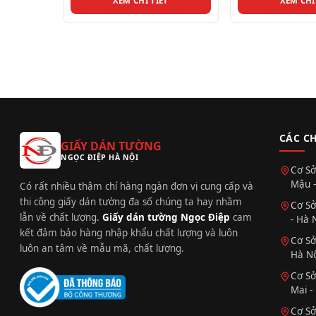
T
XEM CHI TIẾT
XEM CHI
CÁC C
GIẤY DÁN TƯỜNG
NGỌC ĐIỆP HÀ NỘI
Cơ Sở
Mậu -
Có rất nhiều thậm chí hàng ngàn đơn vị cung cấp và
thi công giấy dán tường đa số chúng ta hay nhầm
Cơ Sở
lẫn về chất lượng.
Giấy dán tường Ngọc Điệp
cam
- Hà 
kết đảm bảo hàng nhập khẩu chất lượng và luôn
Cơ Sở
luôn an tâm về mẫu mã, chất lượng.
Hà Nộ
Cơ Sở
Mai -
Cơ Sở