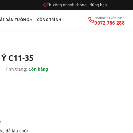
Thi công nhanh chóng - đúng hẹn
Hotline tư vấn 24/7
VẢI DÁN TƯỜNG
CÔNG TRÌNH
0972 786 288
Ý C11-35
|
Tình trạng:
Còn hàng
n
, dễ lau chùi