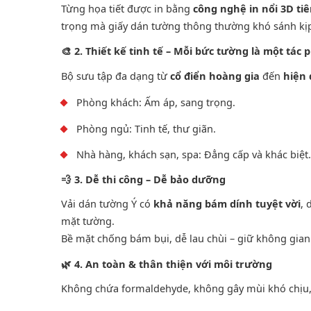
Từng họa tiết được in bằng
công nghệ in nổi 3D tiê
trọng mà giấy dán tường thông thường khó sánh kị
🎨
2. Thiết kế tinh tế – Mỗi bức tường là một tá
Bộ sưu tập đa dạng từ
cổ điển hoàng gia
đến
hiện 
Phòng khách: Ấm áp, sang trọng.
Phòng ngủ: Tinh tế, thư giãn.
Nhà hàng, khách sạn, spa: Đẳng cấp và khác biệt.
💨
3. Dễ thi công – Dễ bảo dưỡng
Vải dán tường Ý có
khả năng bám dính tuyệt vời
, 
mặt tường.
Bề mặt chống bám bụi, dễ lau chùi – giữ không gia
🌿
4. An toàn & thân thiện với môi trường
Không chứa formaldehyde, không gây mùi khó chịu, 