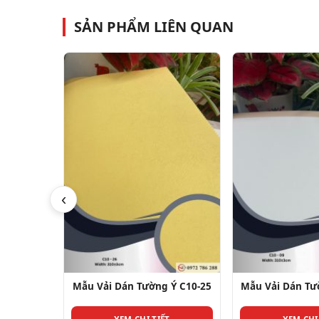
SẢN PHẨM LIÊN QUAN
‹
Ý C10-25
Mẫu Vải Dán Tường Ý C10-09
Mẫu Vải Dán Tư