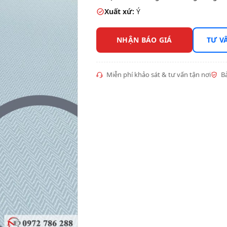
Xuất xứ:
Ý
NHẬN BÁO GIÁ
TƯ V
Miễn phí khảo sát & tư vấn tận nơi
Bả