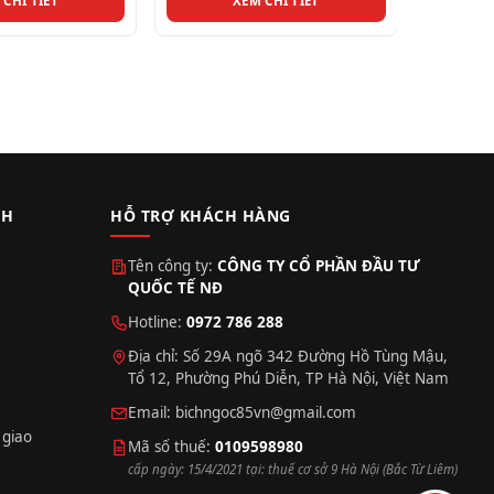
 CHI TIẾT
XEM CHI TIẾT
CH
HỖ TRỢ KHÁCH HÀNG
Tên công ty:
CÔNG TY CỔ PHẦN ĐẦU TƯ
QUỐC TẾ NĐ
Hotline:
0972 786 288
Địa chỉ: Số 29A ngõ 342 Đường Hồ Tùng Mậu,
Tổ 12, Phường Phú Diễn, TP Hà Nội, Việt Nam
Email:
bichngoc85vn@gmail.com
 giao
Mã số thuế:
0109598980
cấp ngày: 15/4/2021 tại: thuế cơ sở 9 Hà Nội (Bắc Từ Liêm)