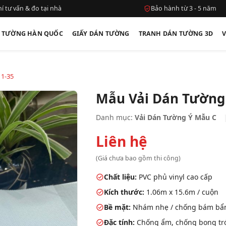
í tư vấn & đo tại nhà
Bảo hành từ 3 - 5 năm
N TƯỜNG HÀN QUỐC
GIẤY DÁN TƯỜNG
TRANH DÁN TƯỜNG 3D
11-35
Mẫu Vải Dán Tường 
Danh mục:
Vải Dán Tường Ý Mẫu C
Liên hệ
(Giá chưa bao gồm thi công)
Chất liệu:
PVC phủ vinyl cao cấp
Kích thước:
1.06m x 15.6m / cuộn
Bề mặt:
Nhám nhẹ / chống bám bẩ
Đặc tính:
Chống ẩm, chống bong tróc