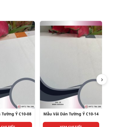
›
 Tường Ý C10-14
Mẫu Vải Dán Tường Ý C10-11
Mẫu Vải