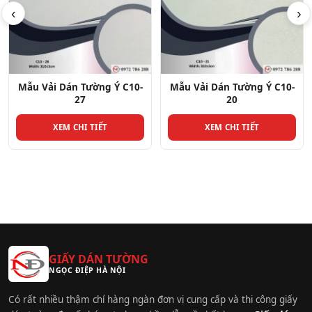
‹
›
Mẫu Vải Dán Tường Ý C10-
Mẫu Vải Dán Tường Ý C10-
20
13
XEM CHI TIẾT
XEM CHI TIẾT
GIẤY DÁN TƯỜNG
NGỌC ĐIỆP HÀ NỘI
Có rất nhiều thậm chí hàng ngàn đơn vị cung cấp và thi công giấy