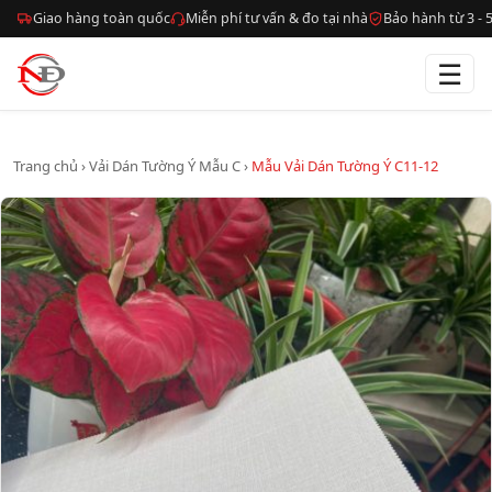
Giao hàng toàn quốc
Miễn phí tư vấn & đo tại nhà
Bảo hành từ 3 -
☰
Trang chủ
›
Vải Dán Tường Ý Mẫu C
›
Mẫu Vải Dán Tường Ý C11-12