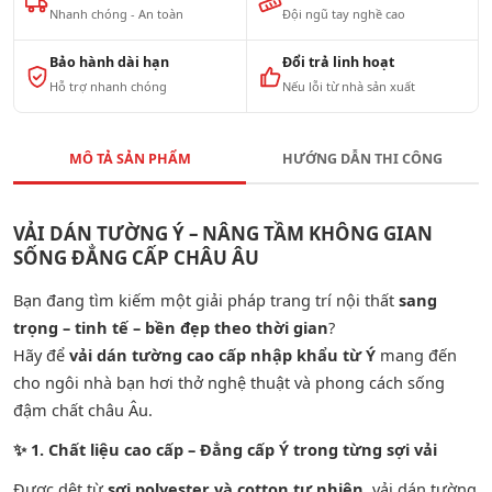
Nhanh chóng - An toàn
Đội ngũ tay nghề cao
Bảo hành dài hạn
Đổi trả linh hoạt
Hỗ trợ nhanh chóng
Nếu lỗi từ nhà sản xuất
MÔ TẢ SẢN PHẨM
HƯỚNG DẪN THI CÔNG
VẢI DÁN TƯỜNG Ý – NÂNG TẦM KHÔNG GIAN
SỐNG ĐẲNG CẤP CHÂU ÂU
Bạn đang tìm kiếm một giải pháp trang trí nội thất
sang
trọng – tinh tế – bền đẹp theo thời gian
?
Hãy để
vải dán tường cao cấp nhập khẩu từ Ý
mang đến
cho ngôi nhà bạn hơi thở nghệ thuật và phong cách sống
đậm chất châu Âu.
✨
1. Chất liệu cao cấp – Đẳng cấp Ý trong từng sợi vải
Được dệt từ
sợi polyester và cotton tự nhiên
, vải dán tường