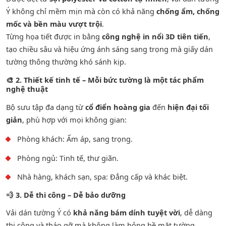
Ý không chỉ mềm mịn mà còn có khả năng
chống ẩm, chống
mốc và bền màu vượt trội
.
Từng họa tiết được in bằng
công nghệ in nổi 3D tiên tiến
,
tạo chiều sâu và hiệu ứng ánh sáng sang trọng mà giấy dán
tường thông thường khó sánh kịp.
🎨
2. Thiết kế tinh tế – Mỗi bức tường là một tác phẩm
nghệ thuật
Bộ sưu tập đa dạng từ
cổ điển hoàng gia
đến
hiện đại tối
giản
, phù hợp với mọi không gian:
Phòng khách: Ấm áp, sang trọng.
Phòng ngủ: Tinh tế, thư giãn.
Nhà hàng, khách sạn, spa: Đẳng cấp và khác biệt.
💨
3. Dễ thi công – Dễ bảo dưỡng
Vải dán tường Ý có
khả năng bám dính tuyệt vời
, dễ dàng
thi công và tháo gỡ mà không làm hỏng bề mặt tường.