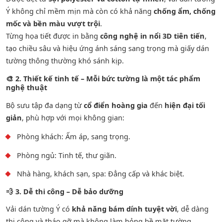
Ý không chỉ mềm mịn mà còn có khả năng
chống ẩm, chống
mốc và bền màu vượt trội
.
Từng họa tiết được in bằng
công nghệ in nổi 3D tiên tiến
,
tạo chiều sâu và hiệu ứng ánh sáng sang trọng mà giấy dán
tường thông thường khó sánh kịp.
🎨
2. Thiết kế tinh tế – Mỗi bức tường là một tác phẩm
nghệ thuật
Bộ sưu tập đa dạng từ
cổ điển hoàng gia
đến
hiện đại tối
giản
, phù hợp với mọi không gian:
Phòng khách: Ấm áp, sang trọng.
Phòng ngủ: Tinh tế, thư giãn.
Nhà hàng, khách sạn, spa: Đẳng cấp và khác biệt.
💨
3. Dễ thi công – Dễ bảo dưỡng
Vải dán tường Ý có
khả năng bám dính tuyệt vời
, dễ dàng
thi công và tháo gỡ mà không làm hỏng bề mặt tường.