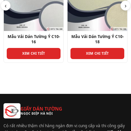
‹
›
Mẫu Vải Dán Tường Ý C10-
Mẫu Vải Dán Tường Ý C10-
18
29
XEM CHI TIẾT
XEM CHI TIẾT
GIẤY DÁN TƯỜNG
NGỌC ĐIỆP HÀ NỘI
Có rất nhiều thậm chí hàng ngàn đơn vị cung cấp và thi công giấy