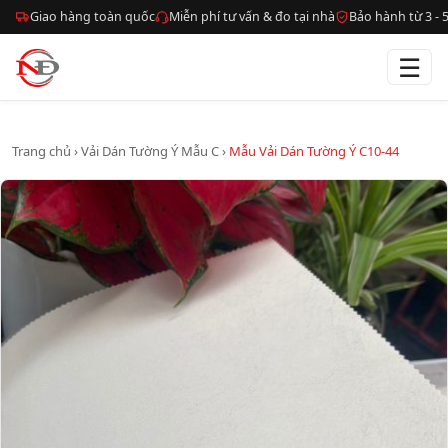
Giao hàng toàn quốc
Miễn phí tư vấn & đo tại nhà
Bảo hành từ 3 -
☰
Trang chủ
›
Vải Dán Tường Ý Mẫu C
›
Mẫu Vải Dán Tường Ý C10-44