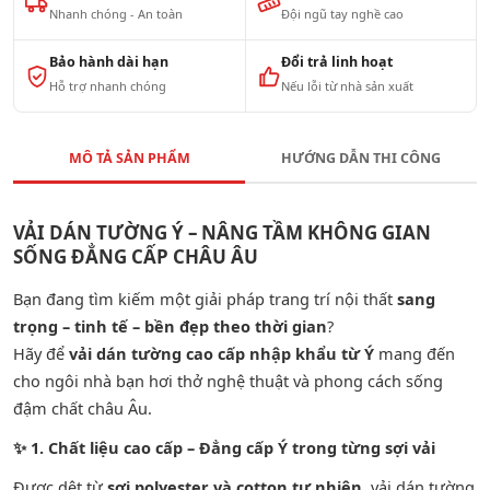
Nhanh chóng - An toàn
Đội ngũ tay nghề cao
Bảo hành dài hạn
Đổi trả linh hoạt
Hỗ trợ nhanh chóng
Nếu lỗi từ nhà sản xuất
MÔ TẢ SẢN PHẨM
HƯỚNG DẪN THI CÔNG
VẢI DÁN TƯỜNG Ý – NÂNG TẦM KHÔNG GIAN
SỐNG ĐẲNG CẤP CHÂU ÂU
Bạn đang tìm kiếm một giải pháp trang trí nội thất
sang
trọng – tinh tế – bền đẹp theo thời gian
?
Hãy để
vải dán tường cao cấp nhập khẩu từ Ý
mang đến
cho ngôi nhà bạn hơi thở nghệ thuật và phong cách sống
đậm chất châu Âu.
✨
1. Chất liệu cao cấp – Đẳng cấp Ý trong từng sợi vải
Được dệt từ
sợi polyester và cotton tự nhiên
, vải dán tường