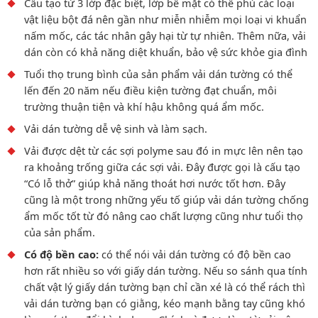
Cấu tạo từ 3 lớp đặc biệt, lớp bề mặt có thể phủ các loại
vật liệu bột đá nên gần như miễn nhiễm mọi loại vi khuẩn
nấm mốc, các tác nhân gây hại từ tự nhiên. Thêm nữa, vải
dán còn có khả năng diệt khuẩn, bảo vệ sức khỏe gia đình
Tuổi thọ trung bình của sản phẩm vải dán tường có thể
lến đến 20 năm nếu điều kiện tường đạt chuẩn, môi
trường thuận tiện và khí hậu không quá ẩm mốc.
Vải dán tường dễ vệ sinh và làm sạch.
Vải được dệt từ các sợi polyme sau đó in mực lên nên tạo
ra khoảng trống giữa các sợi vải. Đây được gọi là cấu tạo
“Có lỗ thở” giúp khả năng thoát hơi nước tốt hơn. Đây
cũng là một trong những yếu tố giúp vải dán tường chống
ẩm mốc tốt từ đó nâng cao chất lượng cũng như tuổi thọ
của sản phẩm.
Có độ bền cao:
có thể nói vải dán tường có độ bền cao
hơn rất nhiều so với giấy dán tường. Nếu so sánh qua tính
chất vật lý giấy dán tường bạn chỉ cần xé là có thể rách thì
vải dán tường bạn có giằng, kéo mạnh bằng tay cũng khó