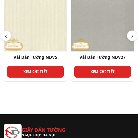
‹
›
Vải Dán Tường NDV27
Vải Dán Tường NDV6
XEM CHI TIẾT
XEM CHI TIẾT
GIẤY DÁN TƯỜNG
NGỌC ĐIỆP HÀ NỘI