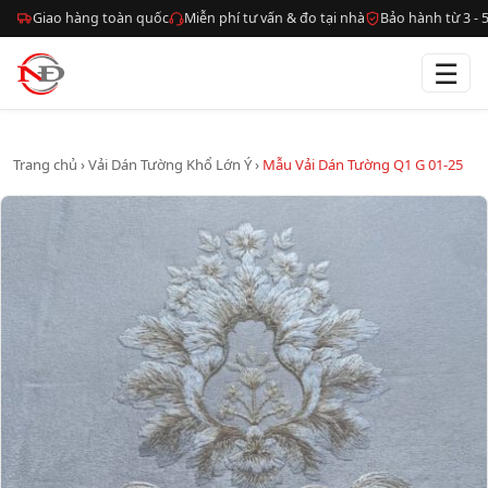
Giao hàng toàn quốc
Miễn phí tư vấn & đo tại nhà
Bảo hành từ 3 -
☰
Trang chủ
›
Vải Dán Tường Khổ Lớn Ý
›
Mẫu Vải Dán Tường Q1 G 01-25