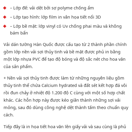
– Lớp đế: vải dệt bởi sợ polyme chống ẩm
– Lớp tạo hình: lớp film in vân họa tiết nổi 3D
– Lớp bề mặt: lớp vinyl có Uv chống phai màu và không
bám bẩn
Vải dán tường Hàn Quốc được cấu tạo từ 2 thành phần chính
gồm lớp nền vải sợi thủy tinh và bề mặt được phủ in bằng
một lớp nhựa PVC để tạo độ bóng và độ sắc nét cho hoa văn
của sản phẩm.
+ Nền vải sợi thủy tinh được làm từ những nguyên liệu gồm
thủy tinh thể chứa Calcium hydrated và đất sét kết hợp đá vôi
rồi đun chảy ở nhiệt độ 1.200 độ C cùng với một số hợp chất
khác. Các hỗn hợp này được kéo giãn thành những sợi vải
mỏng, sau đó dùng công nghệ dệt thành tấm theo chuẩn quy
cách.
Tiếp đây là in họa tiết hoa văn lên giấy vải và sau cùng là phủ