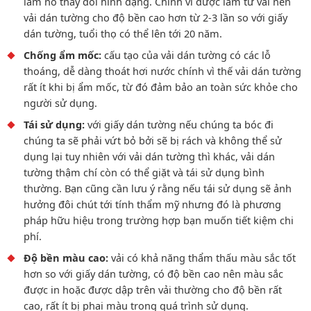
làm nó thay đổi hình dạng. Chính vì được làm từ vải nên
vải dán tường cho độ bền cao hơn từ 2-3 lần so với giấy
dán tường, tuổi thọ có thể lên tới 20 năm.
Chống ẩm mốc:
cấu tạo của vải dán tường có các lỗ
thoáng, dễ dàng thoát hơi nước chính vì thế vải dán tường
rất ít khi bị ẩm mốc, từ đó đảm bảo an toàn sức khỏe cho
người sử dụng.
Tái sử dụng:
với giấy dán tường nếu chúng ta bóc đi
chúng ta sẽ phải vứt bỏ bởi sẽ bị rách và không thể sử
dụng lại tuy nhiên với vải dán tường thì khác, vải dán
tường thậm chí còn có thể giặt và tái sử dụng bình
thường. Bạn cũng cần lưu ý rằng nếu tái sử dụng sẽ ảnh
hưởng đôi chút tới tính thẩm mỹ nhưng đó là phương
pháp hữu hiệu trong trường hợp bạn muốn tiết kiệm chi
phí.
Độ bền màu cao:
vải có khả năng thẩm thấu màu sắc tốt
hơn so với giấy dán tường, có độ bền cao nên màu sắc
được in hoặc được dập trên vải thường cho độ bền rất
cao, rất ít bị phai màu trong quá trình sử dụng.