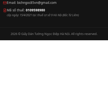
Email:
bichngoc85vn@gmail.com
Mã số thuế:
0109598980
cấp ngày: 15/4/2021 tại: thuế cơ sở 9 Hà Nội (Bắc Từ Liêm)
2026 © Giấy Dán Tường Ngọc Điệp Hà Nội. All rights reserved.