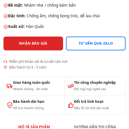
Bề mặt:
Nhám nhẹ / chống bám bẩn
Đặc tính:
Chống ẩm, chống bong tróc, dễ lau chùi
Xuất xứ:
Hàn Quốc
NHẬN BÁO GIÁ
TƯ VẤN QUA ZALO
Miễn phí khảo sát & tư vấn tận nơi
Bảo hành từ 3 - 5 năm
Giao hàng toàn quốc
Thi công chuyên nghiệp
Nhanh chóng - An toàn
Đội ngũ tay nghề cao
Bảo hành dài hạn
Đổi trả linh hoạt
Hỗ trợ nhanh chóng
Nếu lỗi từ nhà sản xuất
MÔ TẢ SẢN PHẨM
HƯỚNG DẪN THI CÔNG