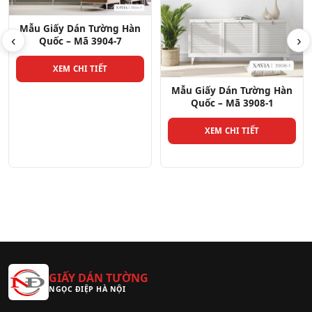
‹
›
Mẫu Giấy Dán Tường Hàn
Quốc – Mã 3908-1
Mẫu Giấy Dán Tường Hàn
Quốc – Mã 3908-11
XEM CHI TIẾT
XEM CHI TIẾT
GIẤY DÁN TƯỜNG
NGỌC ĐIỆP HÀ NỘI