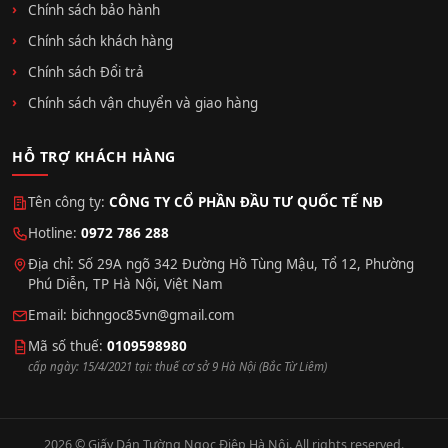
Chính sách bảo hành
Chính sách khách hàng
Chính sách Đổi trả
Chính sách vận chuyển và giao hàng
HỖ TRỢ KHÁCH HÀNG
Tên công ty:
CÔNG TY CỔ PHẦN ĐẦU TƯ QUỐC TẾ NĐ
Hotline:
0972 786 288
Địa chỉ: Số 29A ngõ 342 Đường Hồ Tùng Mậu, Tổ 12, Phường
Phú Diễn, TP Hà Nội, Việt Nam
Email:
bichngoc85vn@gmail.com
Mã số thuế:
0109598980
cấp ngày: 15/4/2021 tại: thuế cơ sở 9 Hà Nội (Bắc Từ Liêm)
2026 © Giấy Dán Tường Ngọc Điệp Hà Nội. All rights reserved.