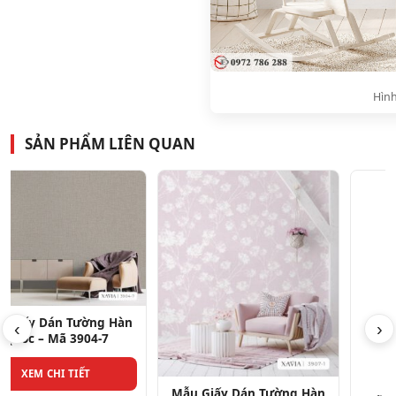
Hình
SẢN PHẨM LIÊN QUAN
‹
›
Mẫu Giấy Dán Tường Hàn