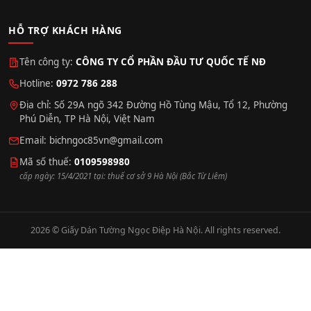
HỖ TRỢ KHÁCH HÀNG
Tên công ty:
CÔNG TY CỔ PHẦN ĐẦU TƯ QUỐC TẾ NĐ
Hotline:
0972 786 288
Địa chỉ: Số 29A ngõ 342 Đường Hồ Tùng Mậu, Tổ 12, Phường
Phú Diễn, TP Hà Nội, Việt Nam
Email:
bichngoc85vn@gmail.com
Mã số thuế:
0109598980
cấp ngày: 15/4/2021 tại: thuế cơ sở 9 Hà Nội (Bắc Từ Liêm)
2026 © Giấy Dán Tường Ngọc Điệp Hà Nội. All rights reserved.