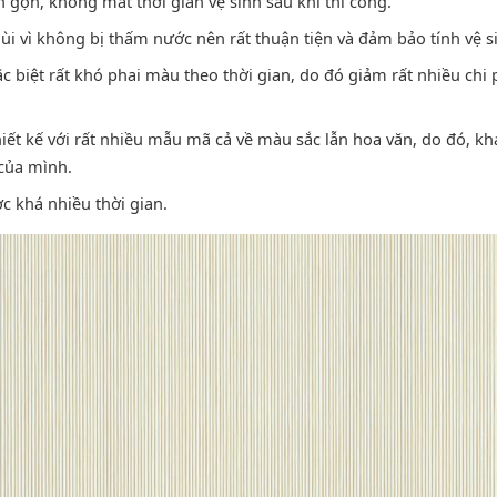
 gọn, không mất thời gian vệ sinh sau khi thi công.
hùi vì không bị thấm nước nên rất thuận tiện và đảm bảo tính vệ 
c biệt rất khó phai màu theo thời gian, do đó giảm rất nhiều chi
ết kế với rất nhiều mẫu mã cả về màu sắc lẫn hoa văn, do đó, kh
của mình.
c khá nhiều thời gian.