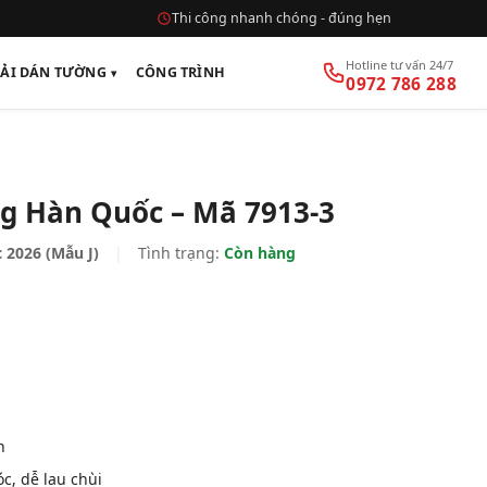
Thi công nhanh chóng - đúng hẹn
Hotline tư vấn 24/7
VẢI DÁN TƯỜNG
CÔNG TRÌNH
0972 786 288
g Hàn Quốc – Mã 7913-3
 2026 (Mẫu J)
|
Tình trạng:
Còn hàng
n
, dễ lau chùi