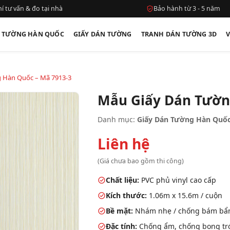
í tư vấn & đo tại nhà
Bảo hành từ 3 - 5 năm
N TƯỜNG HÀN QUỐC
GIẤY DÁN TƯỜNG
TRANH DÁN TƯỜNG 3D
 Hàn Quốc – Mã 7913-3
Mẫu Giấy Dán Tườn
Danh mục:
Giấy Dán Tường Hàn Quốc
Liên hệ
(Giá chưa bao gồm thi công)
Chất liệu:
PVC phủ vinyl cao cấp
Kích thước:
1.06m x 15.6m / cuộn
Bề mặt:
Nhám nhẹ / chống bám bẩ
Đặc tính:
Chống ẩm, chống bong tróc