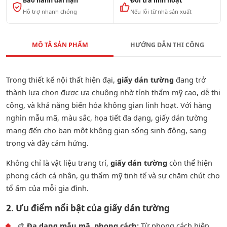
Bảo hành dài hạn
Đổi trả linh hoạt
Hỗ trợ nhanh chóng
Nếu lỗi từ nhà sản xuất
MÔ TẢ SẢN PHẨM
HƯỚNG DẪN THI CÔNG
Trong thiết kế nội thất hiện đại,
giấy dán tường
đang trở
thành lựa chọn được ưa chuộng nhờ tính thẩm mỹ cao, dễ thi
công, và khả năng biến hóa không gian linh hoạt. Với hàng
nghìn mẫu mã, màu sắc, họa tiết đa dạng, giấy dán tường
mang đến cho bạn một không gian sống sinh động, sang
trọng và đầy cảm hứng.
Không chỉ là vật liệu trang trí,
giấy dán tường
còn thể hiện
phong cách cá nhân, gu thẩm mỹ tinh tế và sự chăm chút cho
tổ ấm của mỗi gia đình.
2. Ưu điểm nổi bật của giấy dán tường
🎨
Đa dạng mẫu mã, phong cách:
Từ phong cách hiện