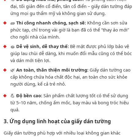
đại, tối giản đến cổ điển, tân cổ điển – giấy dán tường đáp
ứng mọi gu thẩm mỹ và không gian sử dụng.
🧱
Thi công nhanh chóng, sạch sẽ:
Không cần sơn sửa
phức tạp, chỉ trong vài giờ là bạn đã có thể “thay áo mới”
cho ngôi nhà của mình.
🧽
Dễ vệ sinh, dễ thay thế:
Bề mặt được phủ lớp bảo vệ
giúp lau chùi dễ dàng, khi muốn đổi mẫu cũng có thể bóc
và dán mới tiện lợi.
🌿
An toàn, thân thiện môi trường:
Giấy dán tường cao
cấp không chứa hóa chất độc hại, an toàn cho sức khỏe
người dùng, kể cả trẻ nhỏ.
💪
Độ bền cao:
Sản phẩm chất lượng tốt có thể sử dụng
từ 5–10 năm, chống ẩm mốc, bay màu và bong tróc hiệu
quả.
3. Ứng dụng linh hoạt của giấy dán tường
Giấy dán tường phù hợp với nhiều loại không gian khác