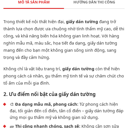
MÔ TẢ SẢN PHẨM
HƯỚNG DẪN THI CÔNG
Trong thiết kế nội thất hiện đại,
giấy dán tường
đang trở
thành lựa chọn được ưa chuộng nhờ tính thẩm mỹ cao, dễ thi
công, và khả năng biến hóa không gian linh hoạt. Với hàng
nghìn mẫu mã, màu sắc, họa tiết đa dạng, giấy dán tường
mang đến cho bạn một không gian sống sinh động, sang
trọng và đầy cảm hứng.
Không chỉ là vật liệu trang trí,
giấy dán tường
còn thể hiện
phong cách cá nhân, gu thẩm mỹ tinh tế và sự chăm chút cho
tổ ấm của mỗi gia đình.
2. Ưu điểm nổi bật của giấy dán tường
🎨
Đa dạng mẫu mã, phong cách:
Từ phong cách hiện
đại, tối giản đến cổ điển, tân cổ điển – giấy dán tường đáp
ứng mọi gu thẩm mỹ và không gian sử dụng.
🧱
Thi công nhanh chóng, sạch sẽ:
Không cần sơn sửa