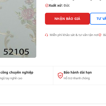
Xuất xứ:
Đức
NHẬN BÁO GIÁ
TƯ V
Miễn phí khảo sát & tư vấn tận nơi
Bả
 công chuyên nghiệp
Bảo hành dài hạn
 ngũ tay nghề cao
Hỗ trợ nhanh chóng