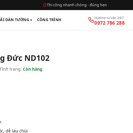
Thi công nhanh chóng - đúng hẹn
Hotline tư vấn 24/7
VẢI DÁN TƯỜNG
CÔNG TRÌNH
0972 786 288
g Đức ND102
Tình trạng:
Còn hàng
n
, dễ lau chùi