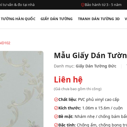
í tư vấn & đo tại nhà
Bảo hành từ 3 - 5 năm
N TƯỜNG HÀN QUỐC
GIẤY DÁN TƯỜNG
TRANH DÁN TƯỜNG 3D
 ND102
Mẫu Giấy Dán Tườn
Danh mục:
Giấy Dán Tường Đức
|
Liên hệ
(Giá chưa bao gồm thi công)
Chất liệu:
PVC phủ vinyl cao cấp
Kích thước:
1.06m x 15.6m / cuộn
Bề mặt:
Nhám nhẹ / chống bám bẩ
Đặc tính:
Chống ẩm, chống bong tróc