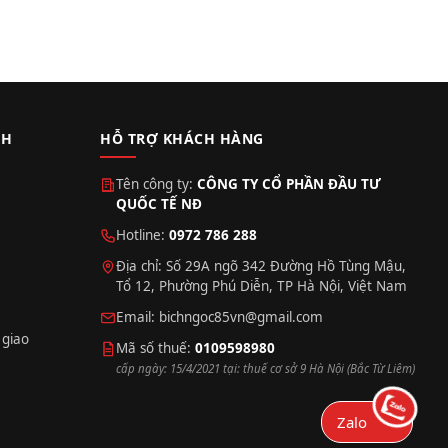
CH
HỖ TRỢ KHÁCH HÀNG
Tên công ty:
CÔNG TY CỔ PHẦN ĐẦU TƯ
QUỐC TẾ NĐ
Hotline:
0972 786 288
Địa chỉ: Số 29A ngõ 342 Đường Hồ Tùng Mậu,
Tổ 12, Phường Phú Diễn, TP Hà Nội, Việt Nam
Email:
bichngoc85vn@gmail.com
 giao
Mã số thuế:
0109598980
cấp ngày: 15/4/2021 tại: thuế cơ sở 9 Hà Nội (Bắc Từ Liêm)
Zalo