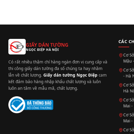
CÁC C
GIẤY DÁN TƯỜNG
NGỌC ĐIỆP HÀ NỘI
Cơ Sở
Mậu -
Có rất nhiều thậm chí hàng ngàn đơn vị cung cấp và
thi công giấy dán tường đa số chúng ta hay nhầm
Cơ Sở
lẫn về chất lượng.
Giấy dán tường Ngọc Điệp
cam
- Hà 
kết đảm bảo hàng nhập khẩu chất lượng và luôn
Cơ Sở
luôn an tâm về mẫu mã, chất lượng.
Hà Nộ
Cơ Sở
Mai -
Cơ Sở
Mai -
Cơ Sở