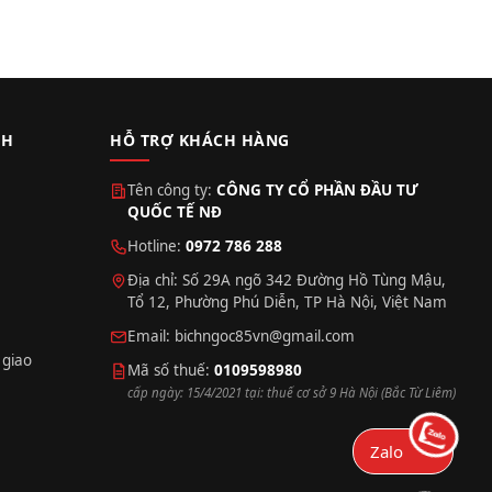
CH
HỖ TRỢ KHÁCH HÀNG
Tên công ty:
CÔNG TY CỔ PHẦN ĐẦU TƯ
QUỐC TẾ NĐ
Hotline:
0972 786 288
Địa chỉ: Số 29A ngõ 342 Đường Hồ Tùng Mậu,
Tổ 12, Phường Phú Diễn, TP Hà Nội, Việt Nam
Email:
bichngoc85vn@gmail.com
 giao
Mã số thuế:
0109598980
cấp ngày: 15/4/2021 tại: thuế cơ sở 9 Hà Nội (Bắc Từ Liêm)
Zalo