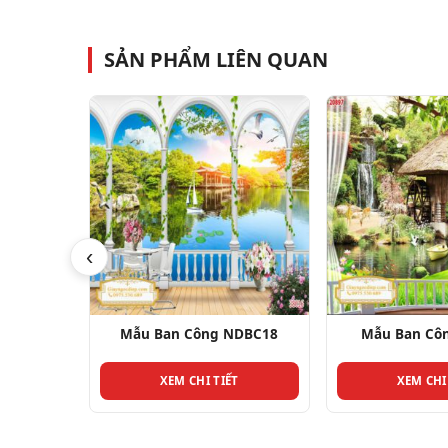
SẢN PHẨM LIÊN QUAN
‹
DBC11
Mẫu Ban Công NDBC18
Mẫu Ban Cô
T
XEM CHI TIẾT
XEM CHI