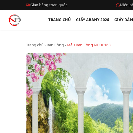
Giao hàng toàn quốc
Miễn ph
TRANG CHỦ
GIẤY ABANY 2026
GIẤY DÁ
Trang chủ
›
Ban Công
›
Mẫu Ban Công NDBC163