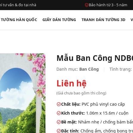
í tư vấn & đo tại nhà
Bảo hành từ 3 - 5 năm
N TƯỜNG HÀN QUỐC
GIẤY DÁN TƯỜNG
TRANH DÁN TƯỜNG 3D
Mẫu Ban Công NDB
Danh mục:
Ban Công
|
Tình trạng:
Liên hệ
(Giá chưa bao gồm thi công)
Chất liệu:
PVC phủ vinyl cao cấp
Kích thước:
1.06m x 15.6m / cuộn
Bề mặt:
Nhám nhẹ / chống bám bẩ
Đặc tính:
Chống ẩm, chống bong tróc