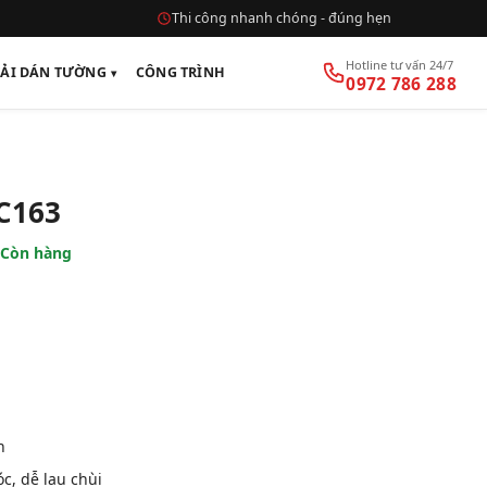
Thi công nhanh chóng - đúng hẹn
Hotline tư vấn 24/7
VẢI DÁN TƯỜNG
CÔNG TRÌNH
0972 786 288
C163
Còn hàng
n
, dễ lau chùi