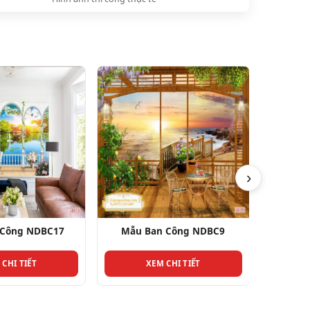
›
 Công NDBC17
Mẫu Ban Công NDBC9
Mẫu 
 CHI TIẾT
XEM CHI TIẾT