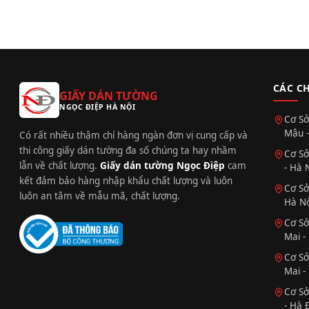
CÁC C
GIẤY DÁN TƯỜNG
NGỌC ĐIỆP HÀ NỘI
Cơ Sở
Mậu -
Có rất nhiều thậm chí hàng ngàn đơn vị cung cấp và
thi công giấy dán tường đa số chúng ta hay nhầm
Cơ Sở
lẫn về chất lượng.
Giấy dán tường Ngọc Điệp
cam
- Hà 
kết đảm bảo hàng nhập khẩu chất lượng và luôn
Cơ Sở
luôn an tâm về mẫu mã, chất lượng.
Hà Nộ
Cơ Sở
Mai -
Cơ Sở
Mai -
Cơ Sở
- Hà 