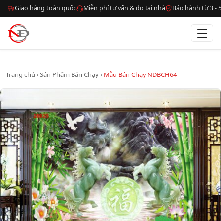
Giao hàng toàn quốc
Miễn phí tư vấn & đo tại nhà
Bảo hành từ 3 -
☰
Trang chủ
›
Sản Phẩm Bán Chạy
›
Mẫu Bán Chạy NDBCH64