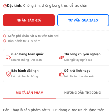
Đặc tính:
Chống ẩm, chống bong tróc, dễ lau chùi
NHẬN BÁO GIÁ
TƯ VẤN QUA ZALO
Miễn phí khảo sát & tư vấn tận nơi
Bảo hành từ 3 - 5 năm
Giao hàng toàn quốc
Thi công chuyên nghiệp
Nhanh chóng - An toàn
Đội ngũ tay nghề cao
Bảo hành dài hạn
Đổi trả linh hoạt
Hỗ trợ nhanh chóng
Nếu lỗi từ nhà sản xuất
MÔ TẢ SẢN PHẨM
HƯỚNG DẪN THI CÔNG
Bán Chạy là sản phẩm rất “HOT” đang được ưa chuộng trên