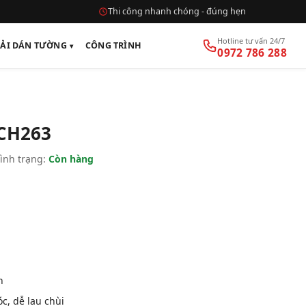
Thi công nhanh chóng - đúng hẹn
Hotline tư vấn 24/7
VẢI DÁN TƯỜNG
CÔNG TRÌNH
0972 786 288
CH263
ình trạng:
Còn hàng
n
, dễ lau chùi