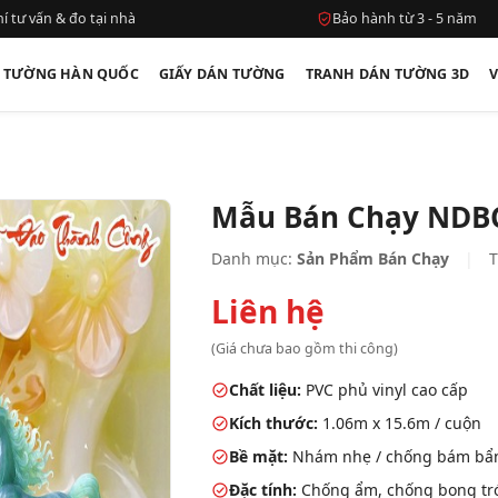
í tư vấn & đo tại nhà
Bảo hành từ 3 - 5 năm
N TƯỜNG HÀN QUỐC
GIẤY DÁN TƯỜNG
TRANH DÁN TƯỜNG 3D
Mẫu Bán Chạy NDB
Danh mục:
Sản Phẩm Bán Chạy
|
T
Liên hệ
(Giá chưa bao gồm thi công)
Chất liệu:
PVC phủ vinyl cao cấp
Kích thước:
1.06m x 15.6m / cuộn
Bề mặt:
Nhám nhẹ / chống bám bẩ
Đặc tính:
Chống ẩm, chống bong tróc