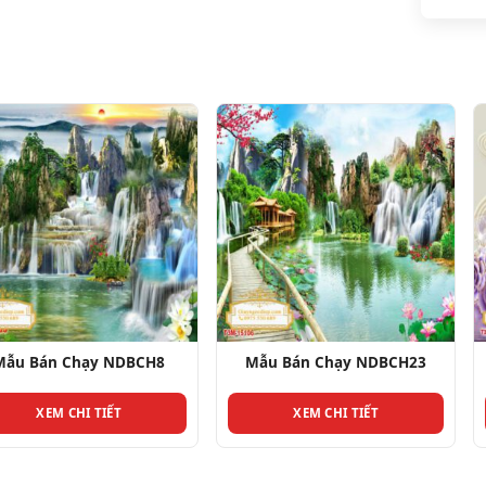
ạy NDBCH8
Mẫu Bán Chạy NDBCH23
Mẫu Bán
 TIẾT
XEM CHI TIẾT
XEM