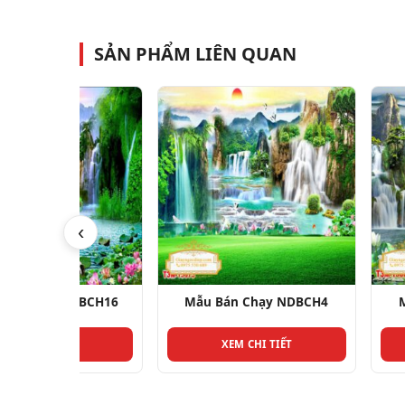
SẢN PHẨM LIÊN QUAN
‹
DBCH16
Mẫu Bán Chạy NDBCH4
Mẫu Bán Ch
T
XEM CHI TIẾT
XEM CHI