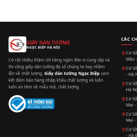
CÁC C
GIẤY DÁN TƯỜNG
NGỌC ĐIỆP HÀ NỘI
Cơ Sở
Mậu -
Có rất nhiều thậm chí hàng ngàn đơn vị cung cấp và
thi công giấy dán tường đa số chúng ta hay nhầm
Cơ Sở
lẫn về chất lượng.
Giấy dán tường Ngọc Điệp
cam
- Hà 
kết đảm bảo hàng nhập khẩu chất lượng và luôn
Cơ Sở
luôn an tâm về mẫu mã, chất lượng.
Hà Nộ
Cơ Sở
Mai -
Cơ Sở
Mai -
Cơ Sở
- Hà 