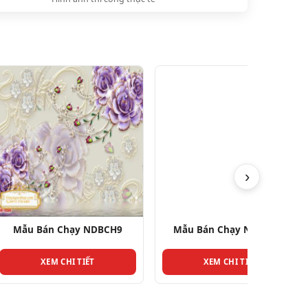
›
 Chạy NDBCH9
Mẫu Bán Chạy NDBCH26
Mẫu B
 CHI TIẾT
XEM CHI TIẾT