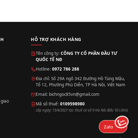
CH
HỖ TRỢ KHÁCH HÀNG
Tên công ty:
CÔNG TY CỔ PHẦN ĐẦU TƯ
QUỐC TẾ NĐ
Hotline:
0972 786 288
Địa chỉ: Số 29A ngõ 342 Đường Hồ Tùng Mậu,
Tổ 12, Phường Phú Diễn, TP Hà Nội, Việt Nam
Email:
bichngoc85vn@gmail.com
 giao
Mã số thuế:
0109598980
cấp ngày: 15/4/2021 tại: thuế cơ sở 9 Hà Nội (Bắc Từ Liêm)
Zalo