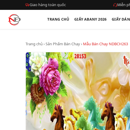
Giao hàng toàn quốc
Miễn ph
TRANG CHỦ
GIẤY ABANY 2026
GIẤY DÁ
Trang chủ
›
Sản Phẩm Bán Chạy
›
Mẫu Bán Chạy NDBCH263