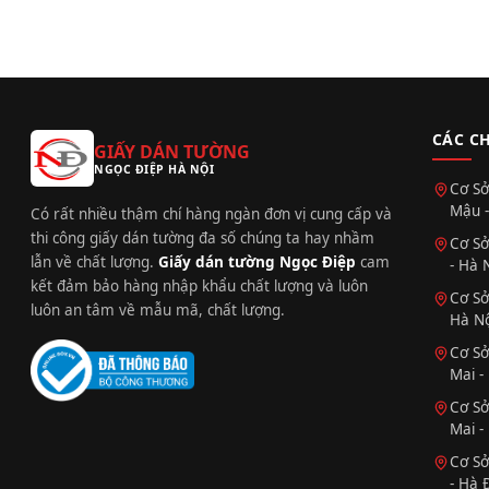
CÁC C
GIẤY DÁN TƯỜNG
NGỌC ĐIỆP HÀ NỘI
Cơ Sở
Mậu -
Có rất nhiều thậm chí hàng ngàn đơn vị cung cấp và
thi công giấy dán tường đa số chúng ta hay nhầm
Cơ Sở
lẫn về chất lượng.
Giấy dán tường Ngọc Điệp
cam
- Hà 
kết đảm bảo hàng nhập khẩu chất lượng và luôn
Cơ Sở
luôn an tâm về mẫu mã, chất lượng.
Hà Nộ
Cơ Sở
Mai -
Cơ Sở
Mai -
Cơ Sở
- Hà 