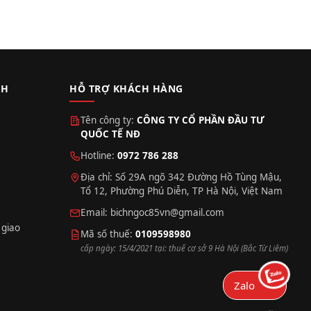
CH
HỖ TRỢ KHÁCH HÀNG
Tên công ty:
CÔNG TY CỔ PHẦN ĐẦU TƯ
QUỐC TẾ NĐ
Hotline:
0972 786 288
Địa chỉ: Số 29A ngõ 342 Đường Hồ Tùng Mậu,
Tổ 12, Phường Phú Diễn, TP Hà Nội, Việt Nam
Email:
bichngoc85vn@gmail.com
 giao
Mã số thuế:
0109598980
cấp ngày: 15/4/2021 tại: thuế cơ sở 9 Hà Nội (Bắc Từ Liêm)
Zalo