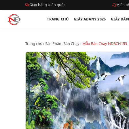
Giao hàng toàn quốc
Miễn ph
TRANG CHỦ
GIẤY ABANY 2026
GIẤY DÁ
Trang chủ
›
Sản Phẩm Bán Chạy
›
Mẫu Bán Chạy NDBCH153