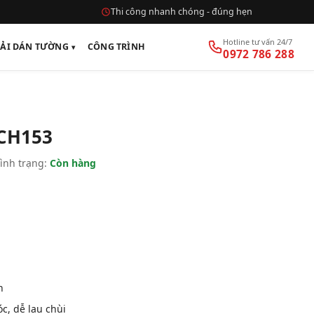
Thi công nhanh chóng - đúng hẹn
Hotline tư vấn 24/7
VẢI DÁN TƯỜNG
CÔNG TRÌNH
0972 786 288
CH153
ình trạng:
Còn hàng
n
, dễ lau chùi