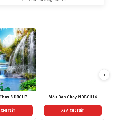
›
 Chạy NDBCH7
Mẫu Bán Chạy NDBCH14
Mẫu B
 CHI TIẾT
XEM CHI TIẾT