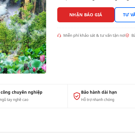
NHẬN BÁO GIÁ
TƯ V
Miễn phí khảo sát & tư vấn tận nơi
Bả
 công chuyên nghiệp
Bảo hành dài hạn
 ngũ tay nghề cao
Hỗ trợ nhanh chóng