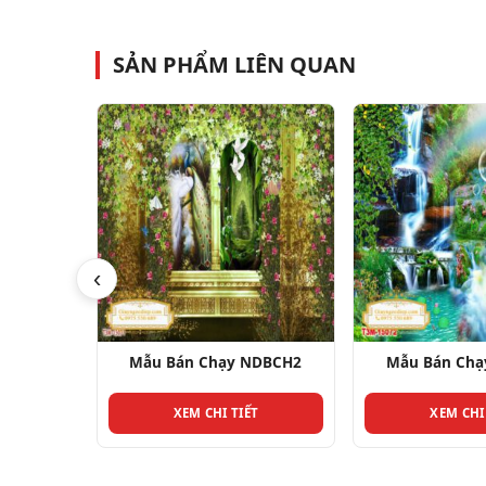
SẢN PHẨM LIÊN QUAN
‹
DBCH1
Mẫu Bán Chạy NDBCH2
Mẫu Bán Ch
T
XEM CHI TIẾT
XEM CHI