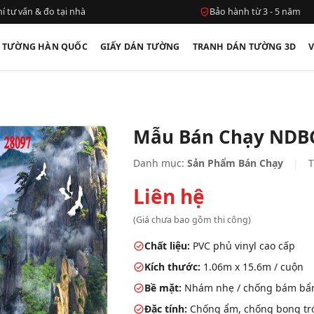
í tư vấn & đo tại nhà
Bảo hành từ 3 - 5 năm
N TƯỜNG HÀN QUỐC
GIẤY DÁN TƯỜNG
TRANH DÁN TƯỜNG 3D
Mẫu Bán Chạy NDB
Danh mục:
Sản Phẩm Bán Chạy
|
T
Liên hệ
(Giá chưa bao gồm thi công)
Chất liệu:
PVC phủ vinyl cao cấp
Kích thước:
1.06m x 15.6m / cuộn
Bề mặt:
Nhám nhẹ / chống bám bẩ
Đặc tính:
Chống ẩm, chống bong tróc