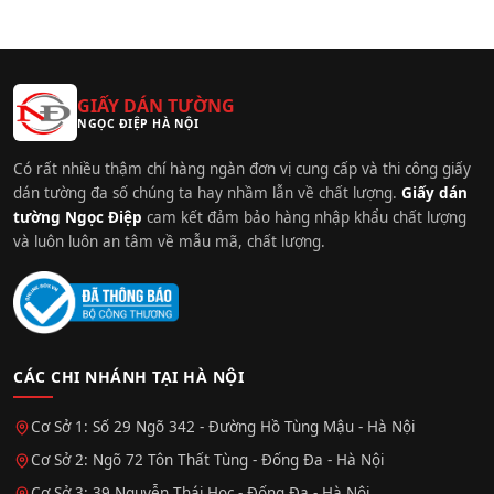
GIẤY DÁN TƯỜNG
NGỌC ĐIỆP HÀ NỘI
Có rất nhiều thậm chí hàng ngàn đơn vị cung cấp và thi công giấy
dán tường đa số chúng ta hay nhầm lẫn về chất lượng.
Giấy dán
tường Ngọc Điệp
cam kết đảm bảo hàng nhập khẩu chất lượng
và luôn luôn an tâm về mẫu mã, chất lượng.
CÁC CHI NHÁNH TẠI HÀ NỘI
Cơ Sở 1: Số 29 Ngõ 342 - Đường Hồ Tùng Mậu - Hà Nội
Cơ Sở 2: Ngõ 72 Tôn Thất Tùng - Đống Đa - Hà Nội
Cơ Sở 3: 39 Nguyễn Thái Học - Đống Đa - Hà Nội