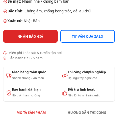
Bề mặt:
Nhám nhẹ / chống bám bẩn
Đặc tính:
Chống ẩm, chống bong tróc, dễ lau chùi
Xuất xứ:
Nhật Bản
NHẬN BÁO GIÁ
TƯ VẤN QUA ZALO
Miễn phí khảo sát & tư vấn tận nơi
Bảo hành từ 3 - 5 năm
Giao hàng toàn quốc
Thi công chuyên nghiệp
Nhanh chóng - An toàn
Đội ngũ tay nghề cao
Bảo hành dài hạn
Đổi trả linh hoạt
Hỗ trợ nhanh chóng
Nếu lỗi từ nhà sản xuất
MÔ TẢ SẢN PHẨM
HƯỚNG DẪN THI CÔNG