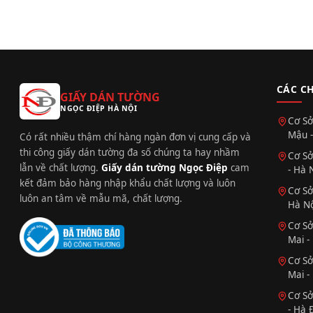
CÁC C
GIẤY DÁN TƯỜNG
NGỌC ĐIỆP HÀ NỘI
Cơ Sở
Mậu -
Có rất nhiều thậm chí hàng ngàn đơn vị cung cấp và
thi công giấy dán tường đa số chúng ta hay nhầm
Cơ Sở
lẫn về chất lượng.
Giấy dán tường Ngọc Điệp
cam
- Hà 
kết đảm bảo hàng nhập khẩu chất lượng và luôn
Cơ Sở
luôn an tâm về mẫu mã, chất lượng.
Hà Nộ
Cơ Sở
Mai -
Cơ Sở
Mai -
Cơ Sở
- Hà 