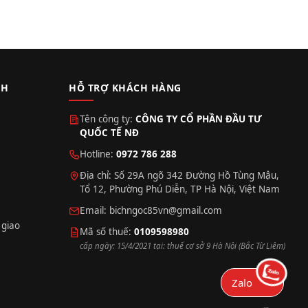
CH
HỖ TRỢ KHÁCH HÀNG
Tên công ty:
CÔNG TY CỔ PHẦN ĐẦU TƯ
QUỐC TẾ NĐ
Hotline:
0972 786 288
Địa chỉ: Số 29A ngõ 342 Đường Hồ Tùng Mậu,
Tổ 12, Phường Phú Diễn, TP Hà Nội, Việt Nam
Email:
bichngoc85vn@gmail.com
 giao
Mã số thuế:
0109598980
cấp ngày: 15/4/2021 tại: thuế cơ sở 9 Hà Nội (Bắc Từ Liêm)
Zalo