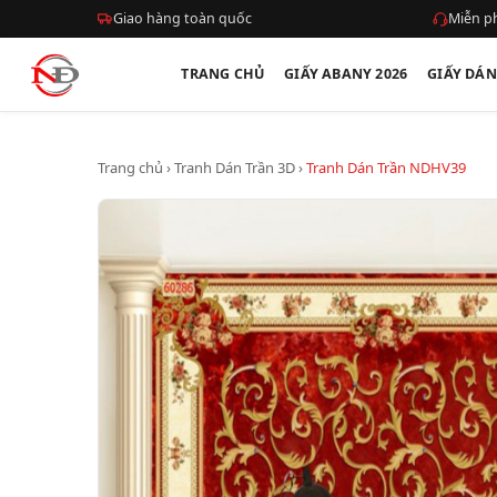
Giao hàng toàn quốc
Miễn ph
TRANG CHỦ
GIẤY ABANY 2026
GIẤY DÁ
Trang chủ
›
Tranh Dán Trần 3D
›
Tranh Dán Trần NDHV39