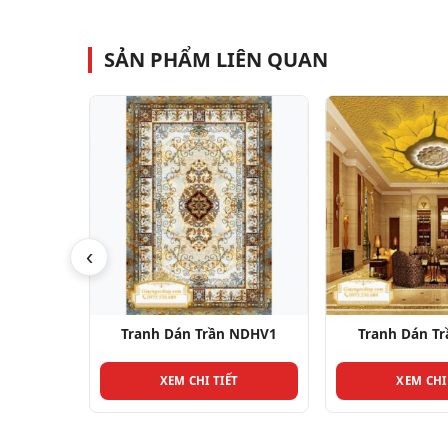
SẢN PHẨM LIÊN QUAN
‹
 NDHV7
Tranh Dán Trần NDHV1
Tranh Dán T
T
XEM CHI TIẾT
XEM CHI