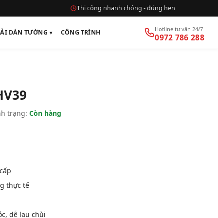
Thi công nhanh chóng - đúng hẹn
Hotline tư vấn 24/7
VẢI DÁN TƯỜNG
CÔNG TRÌNH
0972 786 288
HV39
h trạng:
Còn hàng
 cấp
g thực tế
, dễ lau chùi