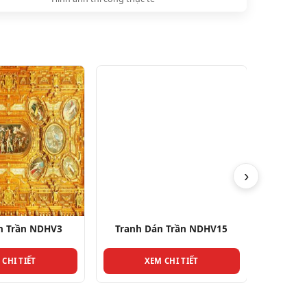
›
n Trần NDHV3
Tranh Dán Trần NDHV15
Tranh
 CHI TIẾT
XEM CHI TIẾT