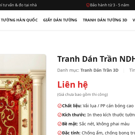
í tư vấn & đo tại nhà
Bảo hành từ 3 - 5 năm
N TƯỜNG HÀN QUỐC
GIẤY DÁN TƯỜNG
TRANH DÁN TƯỜNG 3D
Tranh Dán Trần ND
Danh mục:
Tranh Dán Trần 3D
|
Tìn
Liên hệ
(Giá chưa bao gồm thi công)
Chất liệu:
Vải lụa / PP cán bóng cao
Kích thước:
In theo kích thước tườn
Bề mặt:
Sắc nét, không phai màu
Đặc tính:
Chống ẩm, chống bong tróc