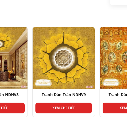
rần NDHV8
Tranh Dán Trần NDHV9
Tranh Dá
 TIẾT
XEM CHI TIẾT
XEM