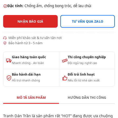
Đặc tính:
Chống ẩm, chống bong tróc, dễ lau chùi
NHẬN BÁO GIÁ
TƯ VẤN QUA ZALO
Miễn phí khảo sát & tư vấn tận nơi
Bảo hành từ 3 - 5 năm
Giao hàng toàn quốc
Thi công chuyên nghiệp
Nhanh chóng - An toàn
Đội ngũ tay nghề cao
Bảo hành dài hạn
Đổi trả linh hoạt
Hỗ trợ nhanh chóng
Nếu lỗi từ nhà sản xuất
MÔ TẢ SẢN PHẨM
HƯỚNG DẪN THI CÔNG
Tranh Dán Trần là sản phẩm rất “HOT” đang được ưa chuộng