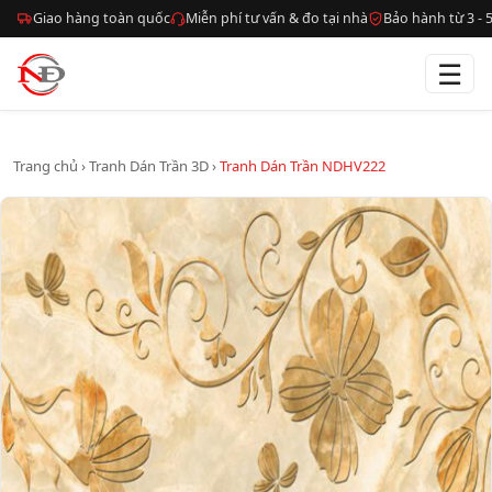
Giao hàng toàn quốc
Miễn phí tư vấn & đo tại nhà
Bảo hành từ 3 -
☰
Trang chủ
›
Tranh Dán Trần 3D
›
Tranh Dán Trần NDHV222