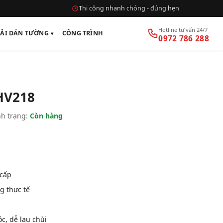
Thi công nhanh chóng - đúng hẹn
Hotline tư vấn 24/7
VẢI DÁN TƯỜNG
CÔNG TRÌNH
0972 786 288
HV218
h trạng:
Còn hàng
 cấp
g thực tế
, dễ lau chùi