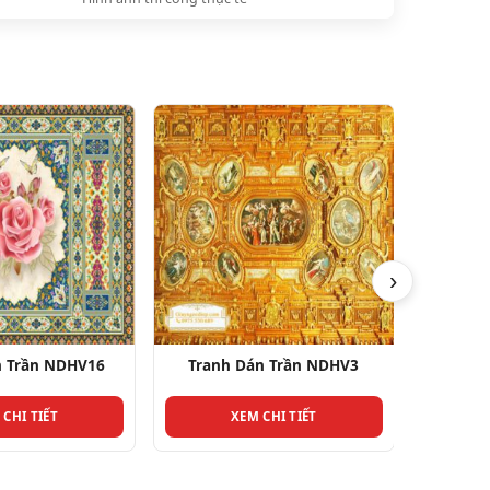
›
n Trần NDHV3
Tranh Dán Trần NDHV24
Tranh
 CHI TIẾT
XEM CHI TIẾT