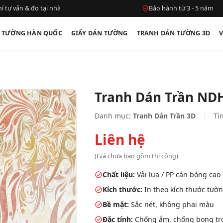
í tư vấn & đo tại nhà
Bảo hành từ 3 - 5 năm
N TƯỜNG HÀN QUỐC
GIẤY DÁN TƯỜNG
TRANH DÁN TƯỜNG 3D
Tranh Dán Trần ND
Danh mục:
Tranh Dán Trần 3D
|
Tìn
Liên hệ
(Giá chưa bao gồm thi công)
Chất liệu:
Vải lụa / PP cán bóng cao
Kích thước:
In theo kích thước tườn
Bề mặt:
Sắc nét, không phai màu
Đặc tính:
Chống ẩm, chống bong tróc