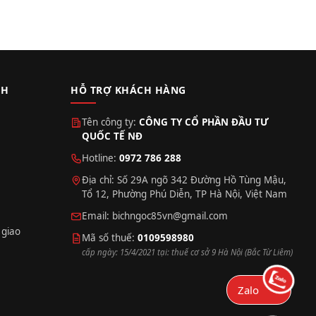
CH
HỖ TRỢ KHÁCH HÀNG
Tên công ty:
CÔNG TY CỔ PHẦN ĐẦU TƯ
QUỐC TẾ NĐ
Hotline:
0972 786 288
Địa chỉ: Số 29A ngõ 342 Đường Hồ Tùng Mậu,
Tổ 12, Phường Phú Diễn, TP Hà Nội, Việt Nam
Email:
bichngoc85vn@gmail.com
 giao
Mã số thuế:
0109598980
cấp ngày: 15/4/2021 tại: thuế cơ sở 9 Hà Nội (Bắc Từ Liêm)
Zalo