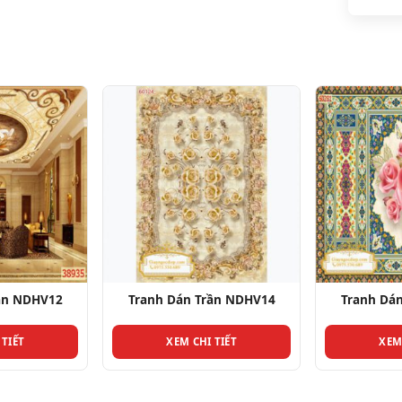
ần NDHV14
Tranh Dán Trần NDHV16
Tranh Dá
 TIẾT
XEM CHI TIẾT
XEM