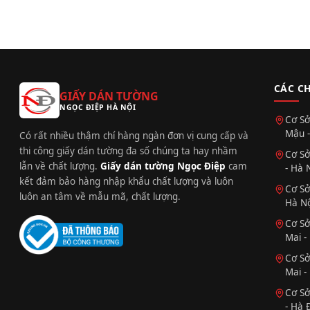
CÁC C
GIẤY DÁN TƯỜNG
NGỌC ĐIỆP HÀ NỘI
Cơ Sở
Mậu -
Có rất nhiều thậm chí hàng ngàn đơn vị cung cấp và
thi công giấy dán tường đa số chúng ta hay nhầm
Cơ Sở
lẫn về chất lượng.
Giấy dán tường Ngọc Điệp
cam
- Hà 
kết đảm bảo hàng nhập khẩu chất lượng và luôn
Cơ Sở
luôn an tâm về mẫu mã, chất lượng.
Hà Nộ
Cơ Sở
Mai -
Cơ Sở
Mai -
Cơ Sở
- Hà 