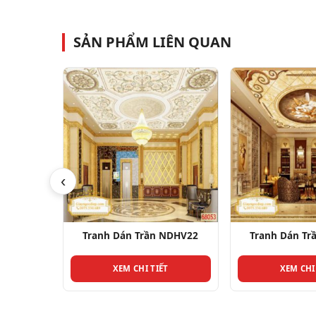
SẢN PHẨM LIÊN QUAN
‹
NDHV22
Tranh Dán Trần NDHV12
Tranh Dán Tr
T
XEM CHI TIẾT
XEM CHI