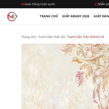
Giao hàng toàn quốc
Miễn ph
TRANG CHỦ
GIẤY ABANY 2026
GIẤY DÁ
Trang chủ
›
Tranh Dán Trần 3D
›
Tranh Dán Trần NDHV218