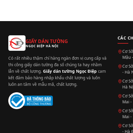
CÁC C
GIẤY DÁN TƯỜNG
NGỌC ĐIỆP HÀ NỘI
Cơ Sở
Mậu -
Có rất nhiều thậm chí hàng ngàn đơn vị cung cấp và
thi công giấy dán tường đa số chúng ta hay nhầm
Cơ Sở
lẫn về chất lượng.
Giấy dán tường Ngọc Điệp
cam
- Hà 
kết đảm bảo hàng nhập khẩu chất lượng và luôn
Cơ Sở
luôn an tâm về mẫu mã, chất lượng.
Hà Nộ
Cơ Sở
Mai -
Cơ Sở
Mai -
Cơ Sở
- Hà 