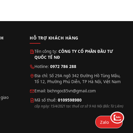
CH
HỖ TRỢ KHÁCH HÀNG
Tên công ty:
CÔNG TY CỔ PHẦN ĐẦU TƯ
QUỐC TẾ NĐ
Hotline:
0972 786 288
Địa chỉ: Số 29A ngõ 342 Đường Hồ Tùng Mậu,
Tổ 12, Phường Phú Diễn, TP Hà Nội, Việt Nam
Email:
bichngoc85vn@gmail.com
 giao
Mã số thuế:
0109598980
cấp ngày: 15/4/2021 tại: thuế cơ sở 9 Hà Nội (Bắc Từ Liêm)
Zalo