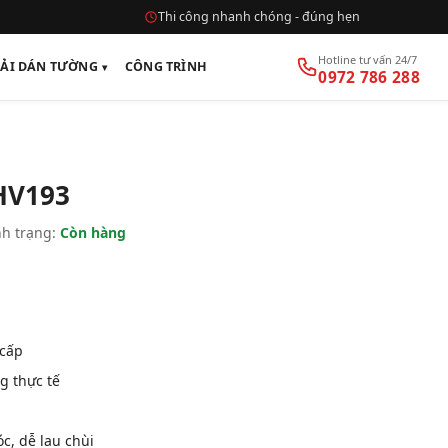
Thi công nhanh chóng - đúng hẹn
Hotline tư vấn 24/7
VẢI DÁN TƯỜNG
CÔNG TRÌNH
0972 786 288
HV193
h trạng:
Còn hàng
 cấp
g thực tế
, dễ lau chùi