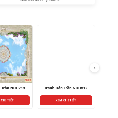
›
n Trần NDHV19
Tranh Dán Trần NDHV12
Tranh
 CHI TIẾT
XEM CHI TIẾT