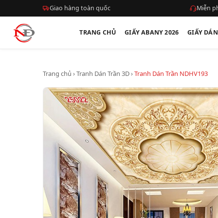
Giao hàng toàn quốc
Miễn ph
TRANG CHỦ
GIẤY ABANY 2026
GIẤY DÁ
Trang chủ
›
Tranh Dán Trần 3D
›
Tranh Dán Trần NDHV193