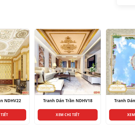
ần NDHV22
Tranh Dán Trần NDHV18
Tranh Dá
 TIẾT
XEM CHI TIẾT
XEM