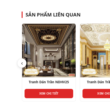
SẢN PHẨM LIÊN QUAN
‹
NDHV16
Tranh Dán Trần NDHV25
Tranh Dán Tr
T
XEM CHI TIẾT
XEM CHI