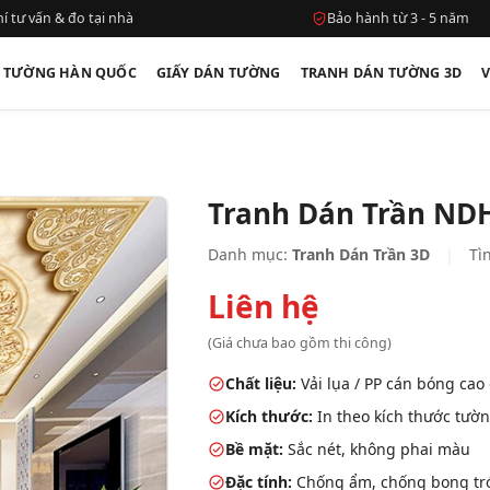
í tư vấn & đo tại nhà
Bảo hành từ 3 - 5 năm
N TƯỜNG HÀN QUỐC
GIẤY DÁN TƯỜNG
TRANH DÁN TƯỜNG 3D
Tranh Dán Trần ND
Danh mục:
Tranh Dán Trần 3D
|
Tìn
Liên hệ
(Giá chưa bao gồm thi công)
Chất liệu:
Vải lụa / PP cán bóng cao
Kích thước:
In theo kích thước tườn
Bề mặt:
Sắc nét, không phai màu
Đặc tính:
Chống ẩm, chống bong tróc