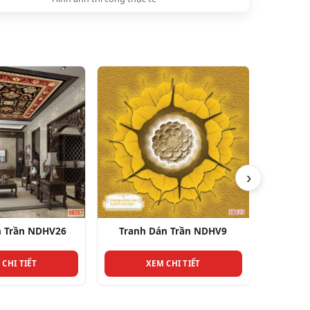
›
n Trần NDHV9
Tranh Dán Trần NDHV17
Tranh
 CHI TIẾT
XEM CHI TIẾT