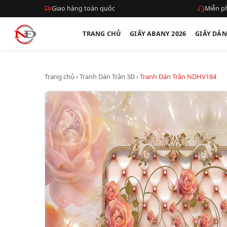
Giao hàng toàn quốc
Miễn ph
TRANG CHỦ
GIẤY ABANY 2026
GIẤY DÁ
Trang chủ
›
Tranh Dán Trần 3D
›
Tranh Dán Trần NDHV184