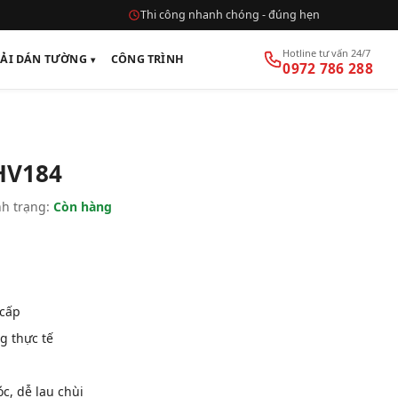
Thi công nhanh chóng - đúng hẹn
Hotline tư vấn 24/7
VẢI DÁN TƯỜNG
CÔNG TRÌNH
0972 786 288
HV184
h trạng:
Còn hàng
 cấp
g thực tế
, dễ lau chùi