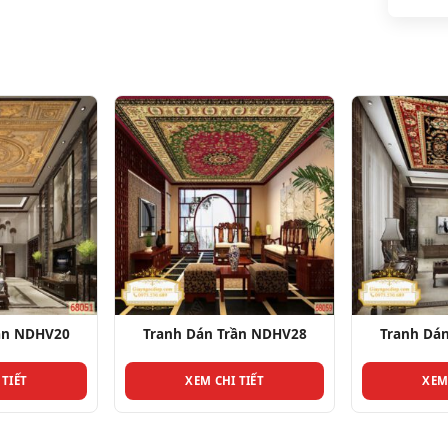
ần NDHV28
Tranh Dán Trần NDHV26
Tranh Dá
 TIẾT
XEM CHI TIẾT
XEM