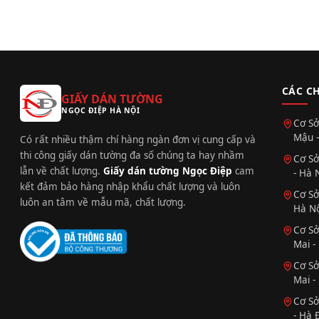
CÁC C
GIẤY DÁN TƯỜNG
NGỌC ĐIỆP HÀ NỘI
Cơ Sở
Mậu -
Có rất nhiều thậm chí hàng ngàn đơn vị cung cấp và
thi công giấy dán tường đa số chúng ta hay nhầm
Cơ Sở
lẫn về chất lượng.
Giấy dán tường Ngọc Điệp
cam
- Hà 
kết đảm bảo hàng nhập khẩu chất lượng và luôn
Cơ Sở
luôn an tâm về mẫu mã, chất lượng.
Hà Nộ
Cơ Sở
Mai -
Cơ Sở
Mai -
Cơ Sở
- Hà 