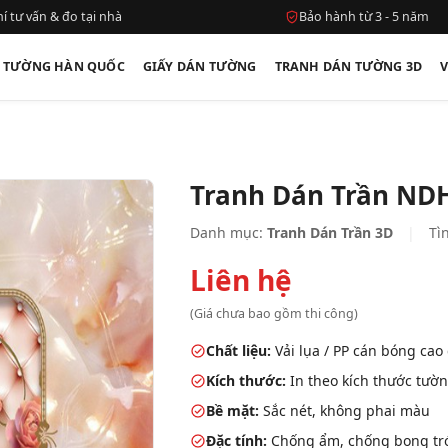
í tư vấn & đo tại nhà
Bảo hành từ 3 - 5 năm
N TƯỜNG HÀN QUỐC
GIẤY DÁN TƯỜNG
TRANH DÁN TƯỜNG 3D
Tranh Dán Trần ND
Danh mục:
Tranh Dán Trần 3D
|
Tìn
Liên hệ
(Giá chưa bao gồm thi công)
Chất liệu:
Vải lụa / PP cán bóng cao
Kích thước:
In theo kích thước tườn
Bề mặt:
Sắc nét, không phai màu
Đặc tính:
Chống ẩm, chống bong tróc