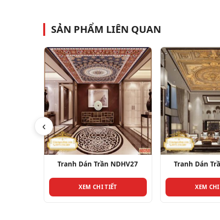
SẢN PHẨM LIÊN QUAN
‹
NDHV27
Tranh Dán Trần NDHV20
Tranh Dán Tr
T
XEM CHI TIẾT
XEM CHI