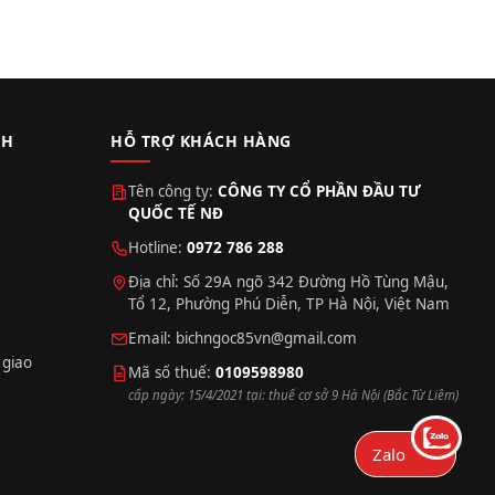
CH
HỖ TRỢ KHÁCH HÀNG
Tên công ty:
CÔNG TY CỔ PHẦN ĐẦU TƯ
QUỐC TẾ NĐ
Hotline:
0972 786 288
Địa chỉ: Số 29A ngõ 342 Đường Hồ Tùng Mậu,
Tổ 12, Phường Phú Diễn, TP Hà Nội, Việt Nam
Email:
bichngoc85vn@gmail.com
 giao
Mã số thuế:
0109598980
cấp ngày: 15/4/2021 tại: thuế cơ sở 9 Hà Nội (Bắc Từ Liêm)
Zalo