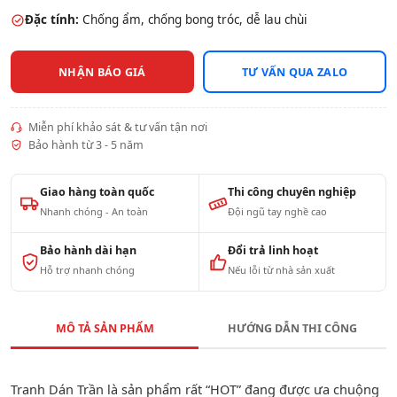
Đặc tính:
Chống ẩm, chống bong tróc, dễ lau chùi
NHẬN BÁO GIÁ
TƯ VẤN QUA ZALO
Miễn phí khảo sát & tư vấn tận nơi
Bảo hành từ 3 - 5 năm
Giao hàng toàn quốc
Thi công chuyên nghiệp
Nhanh chóng - An toàn
Đội ngũ tay nghề cao
Bảo hành dài hạn
Đổi trả linh hoạt
Hỗ trợ nhanh chóng
Nếu lỗi từ nhà sản xuất
MÔ TẢ SẢN PHẨM
HƯỚNG DẪN THI CÔNG
Tranh Dán Trần là sản phẩm rất “HOT” đang được ưa chuộng