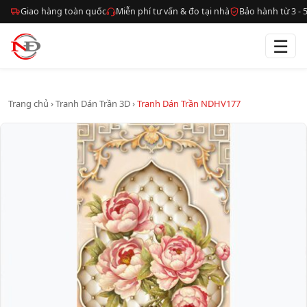
Giao hàng toàn quốc
Miễn phí tư vấn & đo tại nhà
Bảo hành từ 3 -
☰
Trang chủ
›
Tranh Dán Trần 3D
›
Tranh Dán Trần NDHV177