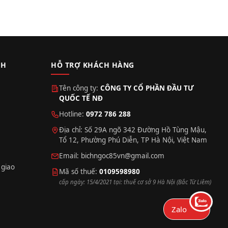
CH
HỖ TRỢ KHÁCH HÀNG
Tên công ty:
CÔNG TY CỔ PHẦN ĐẦU TƯ
QUỐC TẾ NĐ
Hotline:
0972 786 288
Địa chỉ: Số 29A ngõ 342 Đường Hồ Tùng Mậu,
Tổ 12, Phường Phú Diễn, TP Hà Nội, Việt Nam
Email:
bichngoc85vn@gmail.com
 giao
Mã số thuế:
0109598980
cấp ngày: 15/4/2021 tại: thuế cơ sở 9 Hà Nội (Bắc Từ Liêm)
Zalo