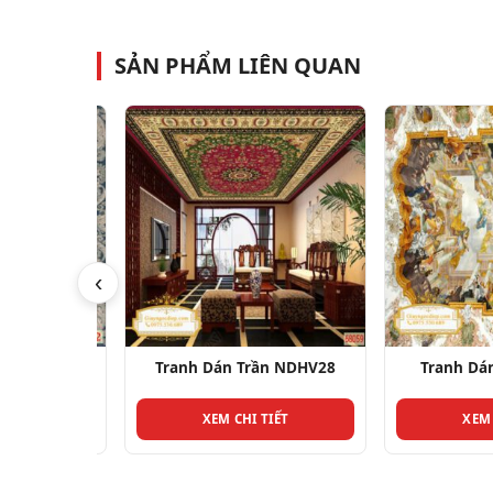
SẢN PHẨM LIÊN QUAN
‹
NDHV21
Tranh Dán Trần NDHV28
Tranh Dán T
T
XEM CHI TIẾT
XEM CHI