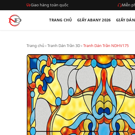
Giao hàng toàn quốc
Miễn ph
TRANG CHỦ
GIẤY ABANY 2026
GIẤY DÁ
Trang chủ
›
Tranh Dán Trần 3D
›
Tranh Dán Trần NDHV175