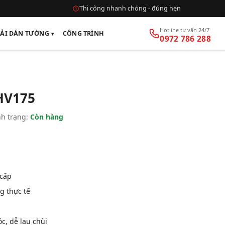
Thi công nhanh chóng - đúng hẹn
Hotline tư vấn 24/7
VẢI DÁN TƯỜNG
CÔNG TRÌNH
0972 786 288
HV175
h trạng:
Còn hàng
 cấp
g thực tế
, dễ lau chùi