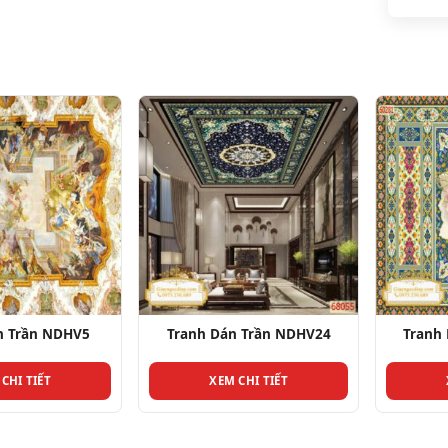
rần NDHV5
Tranh Dán Trần NDHV24
Tranh Dá
 TIẾT
XEM CHI TIẾT
XEM