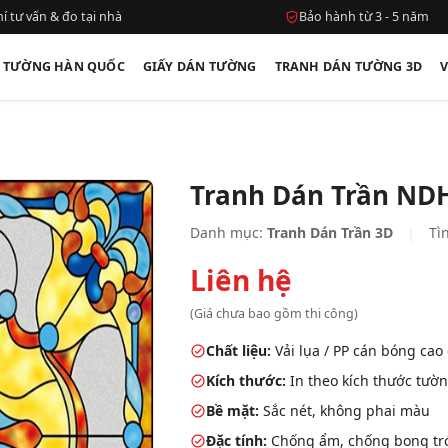
í tư vấn & đo tại nhà
Bảo hành từ 3 - 5 năm
N TƯỜNG HÀN QUỐC
GIẤY DÁN TƯỜNG
TRANH DÁN TƯỜNG 3D
Tranh Dán Trần ND
Danh mục:
Tranh Dán Trần 3D
|
Tìn
Liên hệ
(Giá chưa bao gồm thi công)
Chất liệu:
Vải lụa / PP cán bóng cao
Kích thước:
In theo kích thước tườn
Bề mặt:
Sắc nét, không phai màu
Đặc tính:
Chống ẩm, chống bong tróc