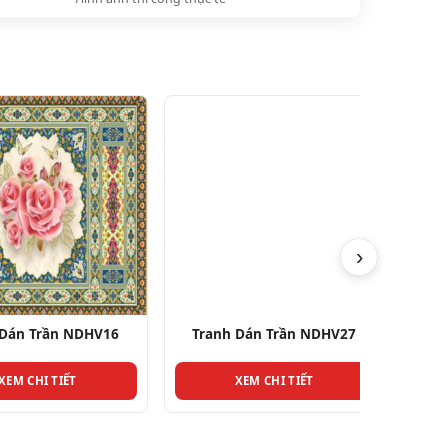
›
n Trần NDHV16
Tranh Dán Trần NDHV27
Tranh
 CHI TIẾT
XEM CHI TIẾT