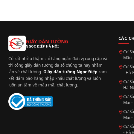
CÁC C
GIẤY DÁN TƯỜNG
NGỌC ĐIỆP HÀ NỘI
Cơ Sở
Mậu -
Có rất nhiều thậm chí hàng ngàn đơn vị cung cấp và
thi công giấy dán tường đa số chúng ta hay nhầm
Cơ Sở
lẫn về chất lượng.
Giấy dán tường Ngọc Điệp
cam
- Hà 
kết đảm bảo hàng nhập khẩu chất lượng và luôn
Cơ Sở
luôn an tâm về mẫu mã, chất lượng.
Hà Nộ
Cơ Sở
Mai -
Cơ Sở
Mai -
Cơ Sở
- Hà 