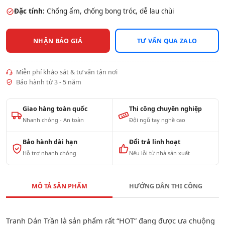
Đặc tính:
Chống ẩm, chống bong tróc, dễ lau chùi
NHẬN BÁO GIÁ
TƯ VẤN QUA ZALO
Miễn phí khảo sát & tư vấn tận nơi
Bảo hành từ 3 - 5 năm
Giao hàng toàn quốc
Thi công chuyên nghiệp
Nhanh chóng - An toàn
Đội ngũ tay nghề cao
Bảo hành dài hạn
Đổi trả linh hoạt
Hỗ trợ nhanh chóng
Nếu lỗi từ nhà sản xuất
MÔ TẢ SẢN PHẨM
HƯỚNG DẪN THI CÔNG
Tranh Dán Trần là sản phẩm rất “HOT” đang được ưa chuộng