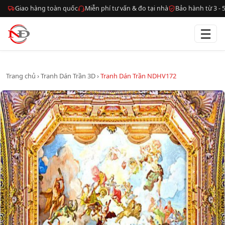
Giao hàng toàn quốc
Miễn phí tư vấn & đo tại nhà
Bảo hành từ 3 -
☰
Trang chủ
›
Tranh Dán Trần 3D
›
Tranh Dán Trần NDHV172