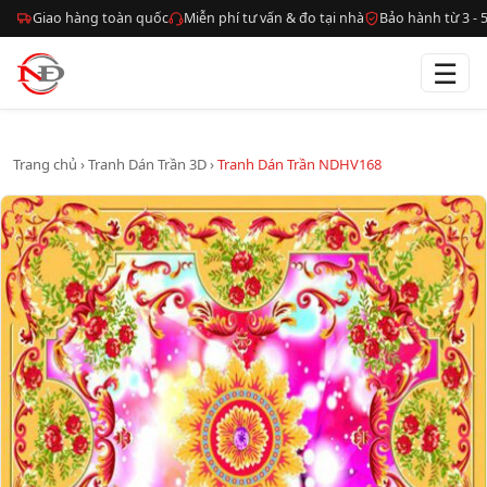
Giao hàng toàn quốc
Miễn phí tư vấn & đo tại nhà
Bảo hành từ 3 -
☰
Trang chủ
›
Tranh Dán Trần 3D
›
Tranh Dán Trần NDHV168