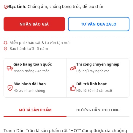
Đặc tính:
Chống ẩm, chống bong tróc, dễ lau chùi
NHẬN BÁO GIÁ
TƯ VẤN QUA ZALO
Miễn phí khảo sát & tư vấn tận nơi
Bảo hành từ 3 - 5 năm
Giao hàng toàn quốc
Thi công chuyên nghiệp
Nhanh chóng - An toàn
Đội ngũ tay nghề cao
Bảo hành dài hạn
Đổi trả linh hoạt
Hỗ trợ nhanh chóng
Nếu lỗi từ nhà sản xuất
MÔ TẢ SẢN PHẨM
HƯỚNG DẪN THI CÔNG
Tranh Dán Trần là sản phẩm rất “HOT” đang được ưa chuộng