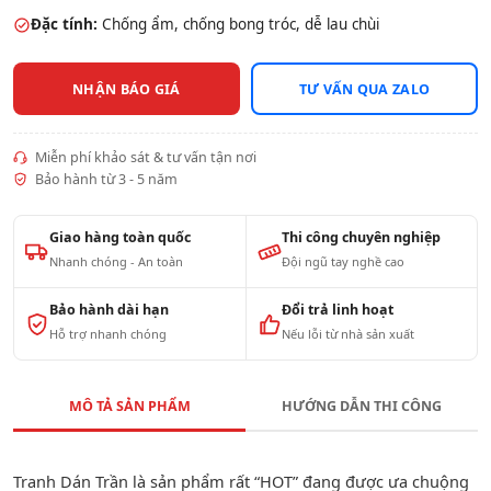
Đặc tính:
Chống ẩm, chống bong tróc, dễ lau chùi
NHẬN BÁO GIÁ
TƯ VẤN QUA ZALO
Miễn phí khảo sát & tư vấn tận nơi
Bảo hành từ 3 - 5 năm
Giao hàng toàn quốc
Thi công chuyên nghiệp
Nhanh chóng - An toàn
Đội ngũ tay nghề cao
Bảo hành dài hạn
Đổi trả linh hoạt
Hỗ trợ nhanh chóng
Nếu lỗi từ nhà sản xuất
MÔ TẢ SẢN PHẨM
HƯỚNG DẪN THI CÔNG
Tranh Dán Trần là sản phẩm rất “HOT” đang được ưa chuộng