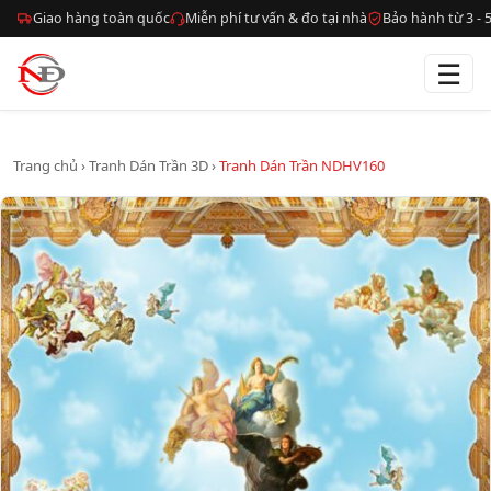
Giao hàng toàn quốc
Miễn phí tư vấn & đo tại nhà
Bảo hành từ 3 -
☰
Trang chủ
›
Tranh Dán Trần 3D
›
Tranh Dán Trần NDHV160