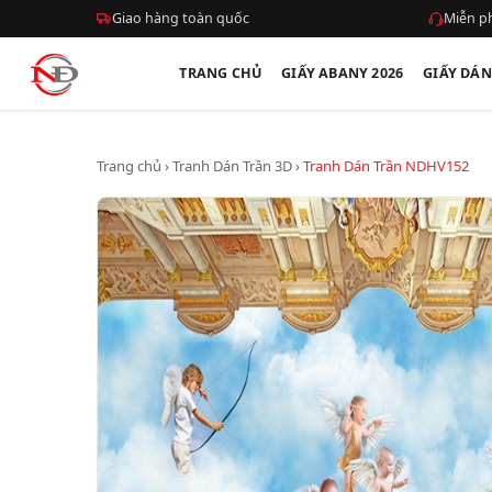
Giao hàng toàn quốc
Miễn ph
TRANG CHỦ
GIẤY ABANY 2026
GIẤY DÁ
Trang chủ
›
Tranh Dán Trần 3D
›
Tranh Dán Trần NDHV152