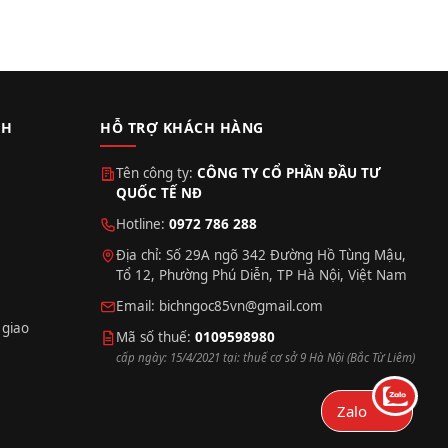
CH
HỖ TRỢ KHÁCH HÀNG
Tên công ty:
CÔNG TY CỔ PHẦN ĐẦU TƯ
QUỐC TẾ NĐ
Hotline:
0972 786 288
Địa chỉ: Số 29A ngõ 342 Đường Hồ Tùng Mậu,
Tổ 12, Phường Phú Diễn, TP Hà Nội, Việt Nam
Email:
bichngoc85vn@gmail.com
 giao
Mã số thuế:
0109598980
cấp ngày: 15/4/2021 tại: thuế cơ sở 9 Hà Nội (Bắc Từ Liêm)
Zalo