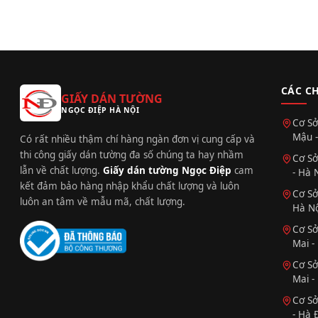
CÁC C
GIẤY DÁN TƯỜNG
NGỌC ĐIỆP HÀ NỘI
Cơ Sở
Mậu -
Có rất nhiều thậm chí hàng ngàn đơn vị cung cấp và
thi công giấy dán tường đa số chúng ta hay nhầm
Cơ Sở
lẫn về chất lượng.
Giấy dán tường Ngọc Điệp
cam
- Hà 
kết đảm bảo hàng nhập khẩu chất lượng và luôn
Cơ Sở
luôn an tâm về mẫu mã, chất lượng.
Hà Nộ
Cơ Sở
Mai -
Cơ Sở
Mai -
Cơ Sở
- Hà 