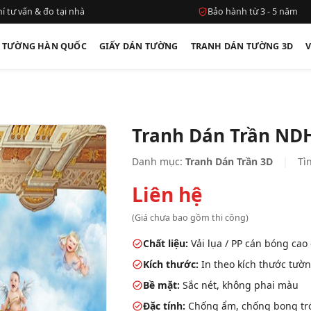
í tư vấn & đo tại nhà
Bảo hành từ 3 - 5 năm
N TƯỜNG HÀN QUỐC
GIẤY DÁN TƯỜNG
TRANH DÁN TƯỜNG 3D
Tranh Dán Trần ND
Danh mục:
Tranh Dán Trần 3D
|
Tìn
Liên hệ
(Giá chưa bao gồm thi công)
Chất liệu:
Vải lụa / PP cán bóng cao
Kích thước:
In theo kích thước tườn
Bề mặt:
Sắc nét, không phai màu
Đặc tính:
Chống ẩm, chống bong tróc