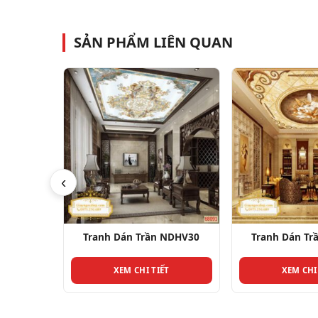
SẢN PHẨM LIÊN QUAN
‹
NDHV30
Tranh Dán Trần NDHV12
Tranh Dán T
T
XEM CHI TIẾT
XEM CHI