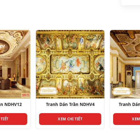
rần NDHV4
Tranh Dán Trần NDHV23
Tranh Dá
 TIẾT
XEM CHI TIẾT
XEM