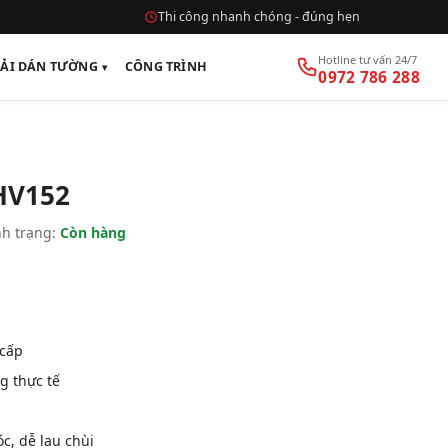
Thi công nhanh chóng - đúng hẹn
Hotline tư vấn 24/7
VẢI DÁN TƯỜNG
CÔNG TRÌNH
0972 786 288
HV152
h trạng:
Còn hàng
 cấp
g thực tế
, dễ lau chùi