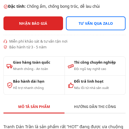
Đặc tính:
Chống ẩm, chống bong tróc, dễ lau chùi
NHẬN BÁO GIÁ
TƯ VẤN QUA ZALO
Miễn phí khảo sát & tư vấn tận nơi
Bảo hành từ 3 - 5 năm
Giao hàng toàn quốc
Thi công chuyên nghiệp
Nhanh chóng - An toàn
Đội ngũ tay nghề cao
Bảo hành dài hạn
Đổi trả linh hoạt
Hỗ trợ nhanh chóng
Nếu lỗi từ nhà sản xuất
MÔ TẢ SẢN PHẨM
HƯỚNG DẪN THI CÔNG
Tranh Dán Trần là sản phẩm rất “HOT” đang được ưa chuộng