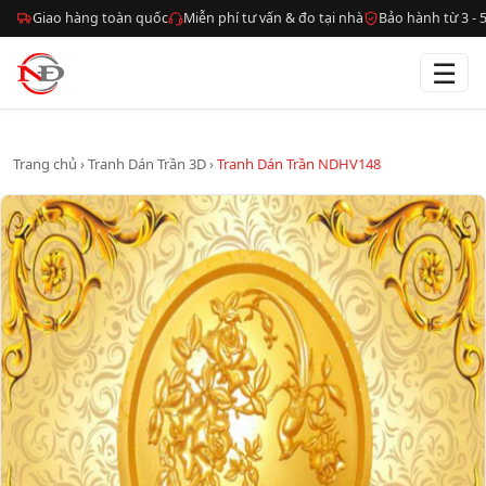
Giao hàng toàn quốc
Miễn phí tư vấn & đo tại nhà
Bảo hành từ 3 -
☰
Trang chủ
›
Tranh Dán Trần 3D
›
Tranh Dán Trần NDHV148