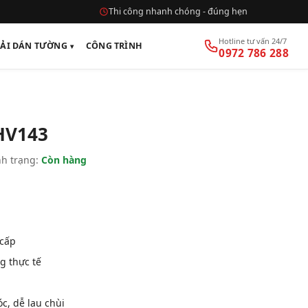
Thi công nhanh chóng - đúng hẹn
Hotline tư vấn 24/7
VẢI DÁN TƯỜNG
CÔNG TRÌNH
0972 786 288
HV143
h trạng:
Còn hàng
 cấp
g thực tế
, dễ lau chùi