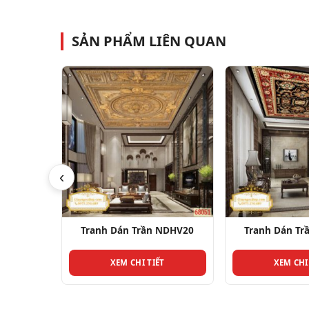
SẢN PHẨM LIÊN QUAN
‹
NDHV20
Tranh Dán Trần NDHV26
Tranh Dán Tr
T
XEM CHI TIẾT
XEM CHI