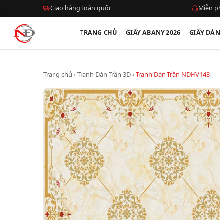
Giao hàng toàn quốc
Miễn ph
TRANG CHỦ
GIẤY ABANY 2026
GIẤY DÁ
Trang chủ
›
Tranh Dán Trần 3D
›
Tranh Dán Trần NDHV143