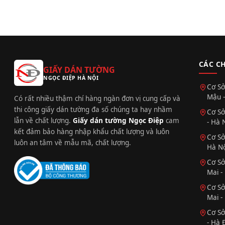
CÁC C
GIẤY DÁN TƯỜNG
NGỌC ĐIỆP HÀ NỘI
Cơ Sở
Mậu -
Có rất nhiều thậm chí hàng ngàn đơn vị cung cấp và
thi công giấy dán tường đa số chúng ta hay nhầm
Cơ Sở
lẫn về chất lượng.
Giấy dán tường Ngọc Điệp
cam
- Hà 
kết đảm bảo hàng nhập khẩu chất lượng và luôn
Cơ Sở
luôn an tâm về mẫu mã, chất lượng.
Hà Nộ
Cơ Sở
Mai -
Cơ Sở
Mai -
Cơ Sở
- Hà 