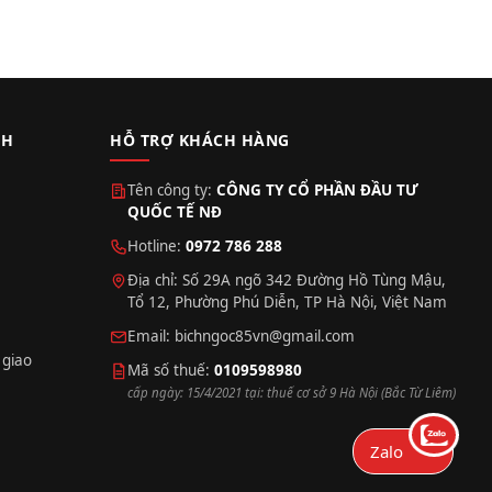
CH
HỖ TRỢ KHÁCH HÀNG
Tên công ty:
CÔNG TY CỔ PHẦN ĐẦU TƯ
QUỐC TẾ NĐ
Hotline:
0972 786 288
Địa chỉ: Số 29A ngõ 342 Đường Hồ Tùng Mậu,
Tổ 12, Phường Phú Diễn, TP Hà Nội, Việt Nam
Email:
bichngoc85vn@gmail.com
 giao
Mã số thuế:
0109598980
cấp ngày: 15/4/2021 tại: thuế cơ sở 9 Hà Nội (Bắc Từ Liêm)
Zalo