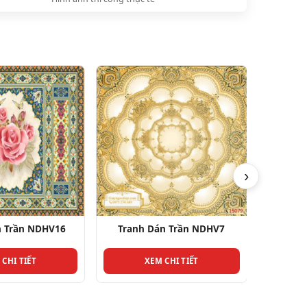
›
n Trần NDHV7
Tranh Dán Trần NDHV28
Tranh
 CHI TIẾT
XEM CHI TIẾT