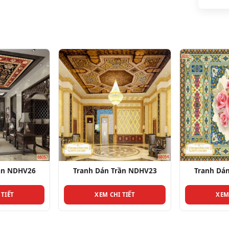
ần NDHV23
Tranh Dán Trần NDHV16
Tranh Dá
 TIẾT
XEM CHI TIẾT
XEM