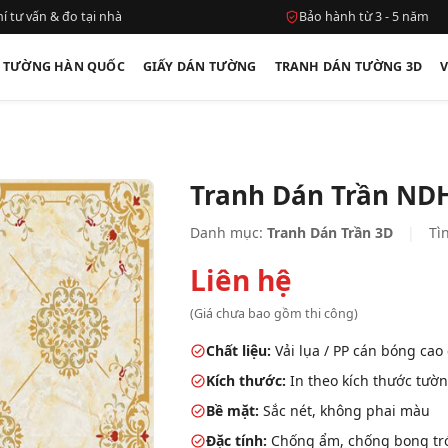
í tư vấn & đo tại nhà
Bảo hành từ 3 - 5 năm
N TƯỜNG HÀN QUỐC
GIẤY DÁN TƯỜNG
TRANH DÁN TƯỜNG 3D
Tranh Dán Trần ND
Danh mục:
Tranh Dán Trần 3D
|
Tìn
Liên hệ
(Giá chưa bao gồm thi công)
Chất liệu:
Vải lụa / PP cán bóng cao
Kích thước:
In theo kích thước tườn
Bề mặt:
Sắc nét, không phai màu
Đặc tính:
Chống ẩm, chống bong tróc