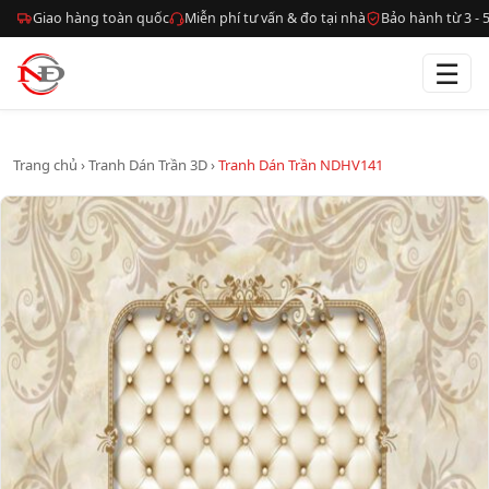
Giao hàng toàn quốc
Miễn phí tư vấn & đo tại nhà
Bảo hành từ 3 -
☰
Trang chủ
›
Tranh Dán Trần 3D
›
Tranh Dán Trần NDHV141