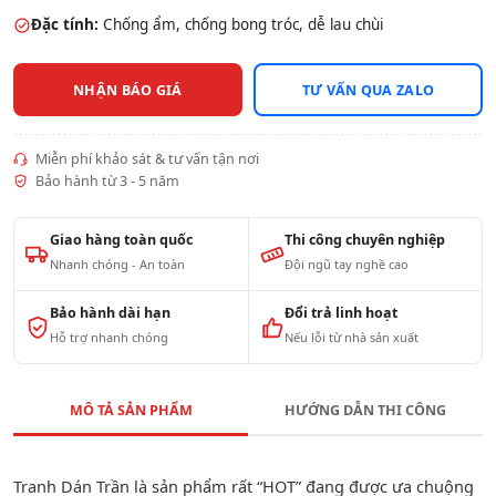
Đặc tính:
Chống ẩm, chống bong tróc, dễ lau chùi
NHẬN BÁO GIÁ
TƯ VẤN QUA ZALO
Miễn phí khảo sát & tư vấn tận nơi
Bảo hành từ 3 - 5 năm
Giao hàng toàn quốc
Thi công chuyên nghiệp
Nhanh chóng - An toàn
Đội ngũ tay nghề cao
Bảo hành dài hạn
Đổi trả linh hoạt
Hỗ trợ nhanh chóng
Nếu lỗi từ nhà sản xuất
MÔ TẢ SẢN PHẨM
HƯỚNG DẪN THI CÔNG
Tranh Dán Trần là sản phẩm rất “HOT” đang được ưa chuộng