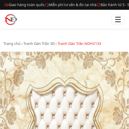
Giao hàng toàn quốc
Miễn phí tư vấn & đo tại nhà
Bảo hành từ 3 -
☰
Trang chủ
›
Tranh Dán Trần 3D
›
Tranh Dán Trần NDHV133