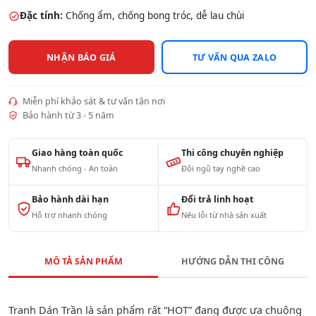
Đặc tính:
Chống ẩm, chống bong tróc, dễ lau chùi
NHẬN BÁO GIÁ
TƯ VẤN QUA ZALO
Miễn phí khảo sát & tư vấn tận nơi
Bảo hành từ 3 - 5 năm
Giao hàng toàn quốc
Thi công chuyên nghiệp
Nhanh chóng - An toàn
Đội ngũ tay nghề cao
Bảo hành dài hạn
Đổi trả linh hoạt
Hỗ trợ nhanh chóng
Nếu lỗi từ nhà sản xuất
MÔ TẢ SẢN PHẨM
HƯỚNG DẪN THI CÔNG
Tranh Dán Trần là sản phẩm rất “HOT” đang được ưa chuộng