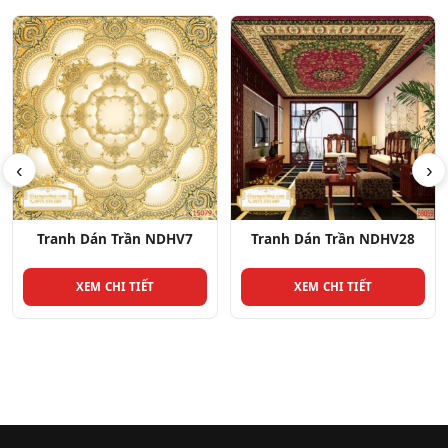
‹
›
HV7
Tranh Dán Trần NDHV28
Tranh Dán Trần NDH
XEM CHI TIẾT
XEM CHI TIẾT