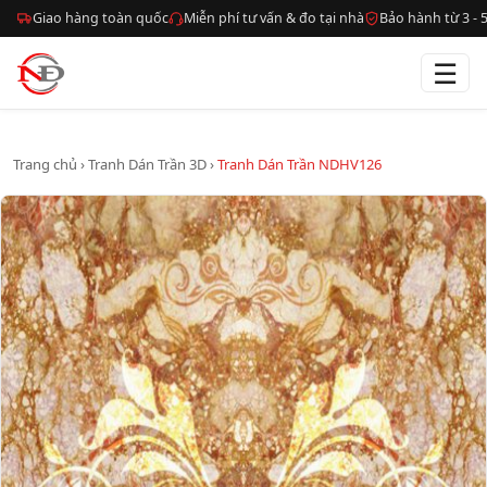
Giao hàng toàn quốc
Miễn phí tư vấn & đo tại nhà
Bảo hành từ 3 -
☰
Trang chủ
›
Tranh Dán Trần 3D
›
Tranh Dán Trần NDHV126