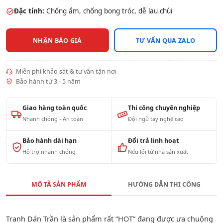
Đặc tính:
Chống ẩm, chống bong tróc, dễ lau chùi
NHẬN BÁO GIÁ
TƯ VẤN QUA ZALO
Miễn phí khảo sát & tư vấn tận nơi
Bảo hành từ 3 - 5 năm
Giao hàng toàn quốc
Thi công chuyên nghiệp
Nhanh chóng - An toàn
Đội ngũ tay nghề cao
Bảo hành dài hạn
Đổi trả linh hoạt
Hỗ trợ nhanh chóng
Nếu lỗi từ nhà sản xuất
MÔ TẢ SẢN PHẨM
HƯỚNG DẪN THI CÔNG
Tranh Dán Trần là sản phẩm rất “HOT” đang được ưa chuộng