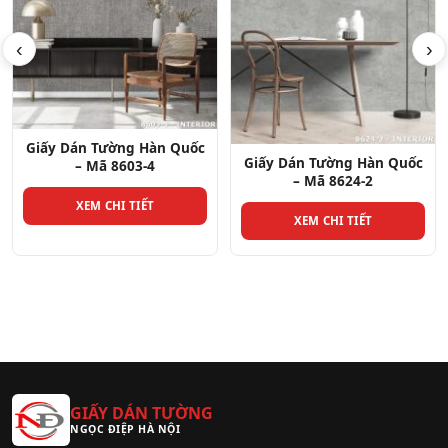
‹
›
Giấy Dán Tường Hàn Quốc
Giấy Dán Tường Hàn Quốc
– Mã 8624-2
– Mã 8610-1
XEM CHI TIẾT
XEM CHI TIẾT
GIẤY DÁN TƯỜNG
NGỌC ĐIỆP HÀ NỘI