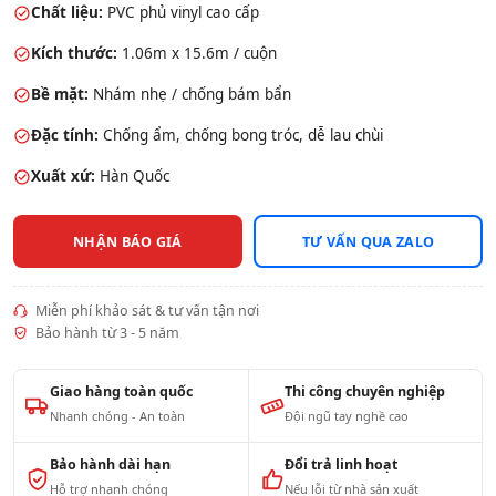
Chất liệu:
PVC phủ vinyl cao cấp
Kích thước:
1.06m x 15.6m / cuộn
Bề mặt:
Nhám nhẹ / chống bám bẩn
Đặc tính:
Chống ẩm, chống bong tróc, dễ lau chùi
Xuất xứ:
Hàn Quốc
NHẬN BÁO GIÁ
TƯ VẤN QUA ZALO
Miễn phí khảo sát & tư vấn tận nơi
Bảo hành từ 3 - 5 năm
Giao hàng toàn quốc
Thi công chuyên nghiệp
Nhanh chóng - An toàn
Đội ngũ tay nghề cao
Bảo hành dài hạn
Đổi trả linh hoạt
Hỗ trợ nhanh chóng
Nếu lỗi từ nhà sản xuất