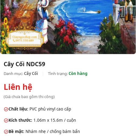
Cây Cối NDC59
Danh mục:
Cây Cối
|
Tình trạng:
Còn hàng
Liên hệ
(Giá chưa bao gồm thi công)
Chất liệu:
PVC phủ vinyl cao cấp
Kích thước:
1.06m x 15.6m / cuộn
Bề mặt:
Nhám nhẹ / chống bám bẩn