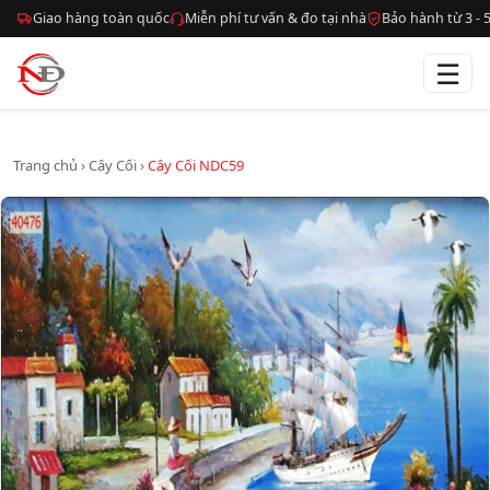
Giao hàng toàn quốc
Miễn phí tư vấn & đo tại nhà
Bảo hành từ 3 -
☰
Trang chủ
›
Cây Cối
›
Cây Cối NDC59