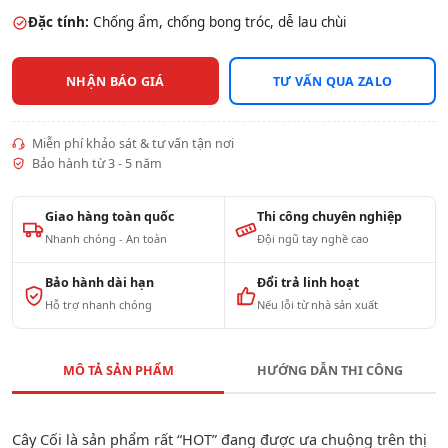
Đặc tính:
Chống ẩm, chống bong tróc, dễ lau chùi
NHẬN BÁO GIÁ
TƯ VẤN QUA ZALO
Miễn phí khảo sát & tư vấn tận nơi
Bảo hành từ 3 - 5 năm
Giao hàng toàn quốc
Thi công chuyên nghiệp
Nhanh chóng - An toàn
Đội ngũ tay nghề cao
Bảo hành dài hạn
Đổi trả linh hoạt
Hỗ trợ nhanh chóng
Nếu lỗi từ nhà sản xuất
MÔ TẢ SẢN PHẨM
HƯỚNG DẪN THI CÔNG
Cây Cối là sản phẩm rất “HOT” đang được ưa chuộng trên thị