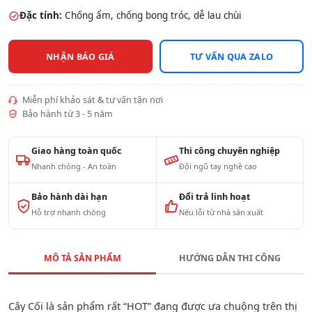
Đặc tính:
Chống ẩm, chống bong tróc, dễ lau chùi
NHẬN BÁO GIÁ
TƯ VẤN QUA ZALO
Miễn phí khảo sát & tư vấn tận nơi
Bảo hành từ 3 - 5 năm
Giao hàng toàn quốc
Thi công chuyên nghiệp
Nhanh chóng - An toàn
Đội ngũ tay nghề cao
Bảo hành dài hạn
Đổi trả linh hoạt
Hỗ trợ nhanh chóng
Nếu lỗi từ nhà sản xuất
MÔ TẢ SẢN PHẨM
HƯỚNG DẪN THI CÔNG
Cây Cối là sản phẩm rất “HOT” đang được ưa chuộng trên thị