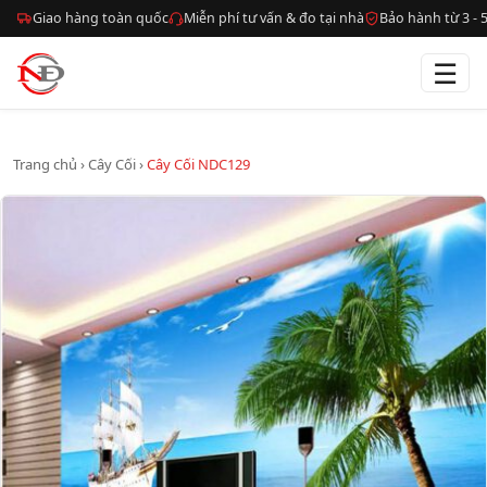
Giao hàng toàn quốc
Miễn phí tư vấn & đo tại nhà
Bảo hành từ 3 -
☰
Trang chủ
›
Cây Cối
›
Cây Cối NDC129