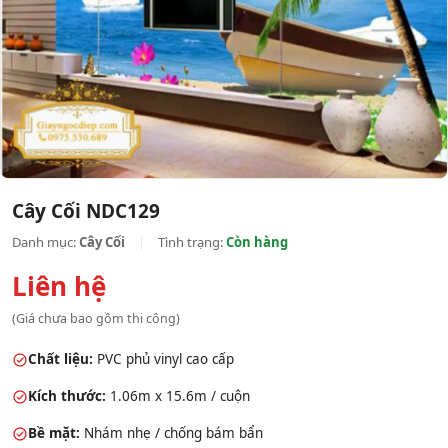
Cây Cối NDC129
Danh mục:
Cây Cối
|
Tình trạng:
Còn hàng
Liên hệ
(Giá chưa bao gồm thi công)
Chất liệu:
PVC phủ vinyl cao cấp
Kích thước:
1.06m x 15.6m / cuộn
Bề mặt:
Nhám nhẹ / chống bám bẩn