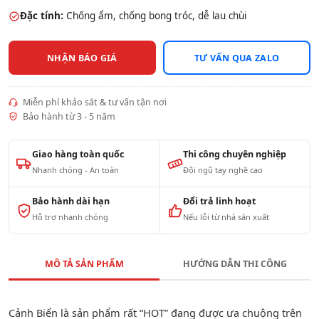
Đặc tính:
Chống ẩm, chống bong tróc, dễ lau chùi
NHẬN BÁO GIÁ
TƯ VẤN QUA ZALO
Miễn phí khảo sát & tư vấn tận nơi
Bảo hành từ 3 - 5 năm
Giao hàng toàn quốc
Thi công chuyên nghiệp
Nhanh chóng - An toàn
Đội ngũ tay nghề cao
Bảo hành dài hạn
Đổi trả linh hoạt
Hỗ trợ nhanh chóng
Nếu lỗi từ nhà sản xuất
MÔ TẢ SẢN PHẨM
HƯỚNG DẪN THI CÔNG
Cảnh Biển là sản phẩm rất “HOT” đang được ưa chuộng trên