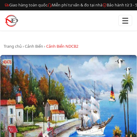
Giao hàng toàn quốc
Miễn phí tư vấn & đo tại nhà
Bảo hành từ 3 -
☰
Trang chủ
›
Cảnh Biển
›
Cảnh Biển NDCB2