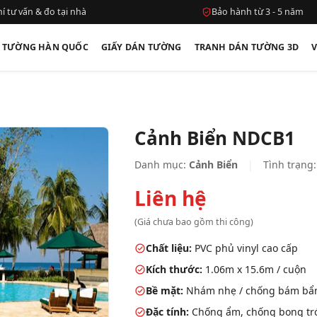
í tư vấn & đo tại nhà
Bảo hành từ 3 - 5 năm
N TƯỜNG HÀN QUỐC
GIẤY DÁN TƯỜNG
TRANH DÁN TƯỜNG 3D
Cảnh Biển NDCB1
Danh mục:
Cảnh Biển
|
Tình trạng
Liên hệ
(Giá chưa bao gồm thi công)
Chất liệu:
PVC phủ vinyl cao cấp
Kích thước:
1.06m x 15.6m / cuộn
Bề mặt:
Nhám nhẹ / chống bám bẩ
Đặc tính:
Chống ẩm, chống bong tróc