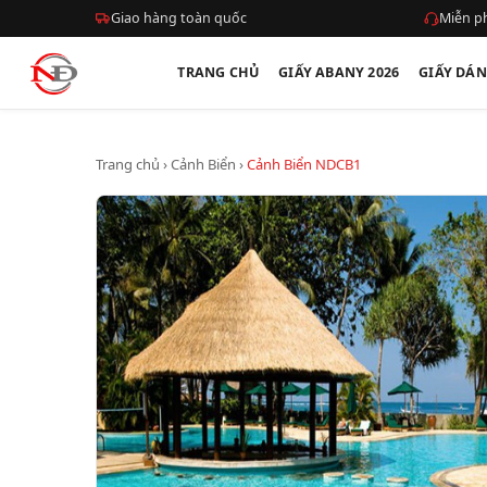
Giao hàng toàn quốc
Miễn ph
TRANG CHỦ
GIẤY ABANY 2026
GIẤY DÁ
Trang chủ
›
Cảnh Biển
›
Cảnh Biển NDCB1