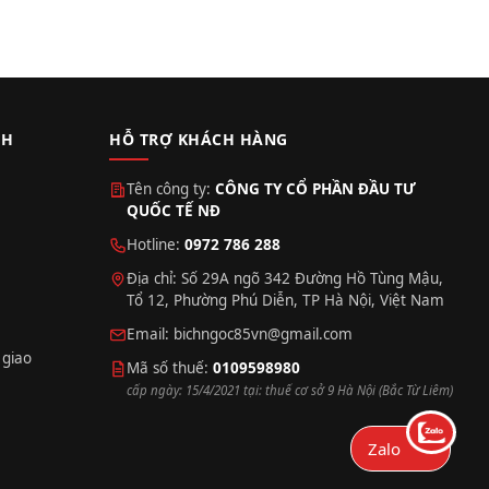
CH
HỖ TRỢ KHÁCH HÀNG
Tên công ty:
CÔNG TY CỔ PHẦN ĐẦU TƯ
QUỐC TẾ NĐ
Hotline:
0972 786 288
Địa chỉ: Số 29A ngõ 342 Đường Hồ Tùng Mậu,
Tổ 12, Phường Phú Diễn, TP Hà Nội, Việt Nam
Email:
bichngoc85vn@gmail.com
 giao
Mã số thuế:
0109598980
cấp ngày: 15/4/2021 tại: thuế cơ sở 9 Hà Nội (Bắc Từ Liêm)
Zalo