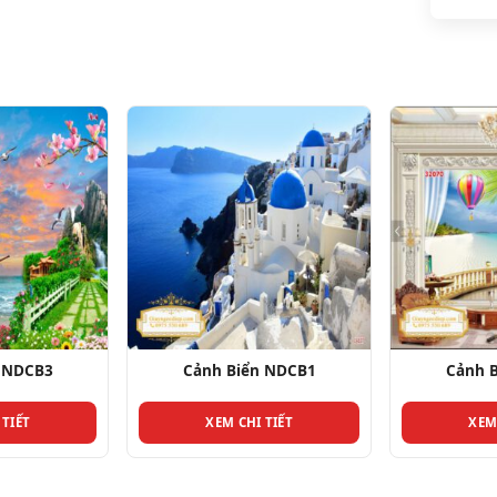
 NDCB1
Cảnh Biển NDCB3
Cảnh 
 TIẾT
XEM CHI TIẾT
XEM