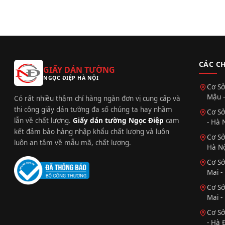
CÁC C
GIẤY DÁN TƯỜNG
NGỌC ĐIỆP HÀ NỘI
Cơ Sở
Mậu -
Có rất nhiều thậm chí hàng ngàn đơn vị cung cấp và
thi công giấy dán tường đa số chúng ta hay nhầm
Cơ Sở
lẫn về chất lượng.
Giấy dán tường Ngọc Điệp
cam
- Hà 
kết đảm bảo hàng nhập khẩu chất lượng và luôn
Cơ Sở
luôn an tâm về mẫu mã, chất lượng.
Hà Nộ
Cơ Sở
Mai -
Cơ Sở
Mai -
Cơ Sở
- Hà 