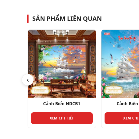
SẢN PHẨM LIÊN QUAN
‹
CB1
Cảnh Biển NDCB3
Cảnh Biển
T
XEM CHI TIẾT
XEM CHI