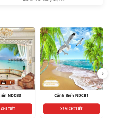
›
Biển NDCB1
Cảnh Biển NDCB2
Cả
 CHI TIẾT
XEM CHI TIẾT