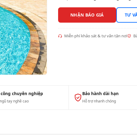
NHẬN BÁO GIÁ
TƯ V
Miễn phí khảo sát & tư vấn tận nơi
Bả
 công chuyên nghiệp
Bảo hành dài hạn
 ngũ tay nghề cao
Hỗ trợ nhanh chóng