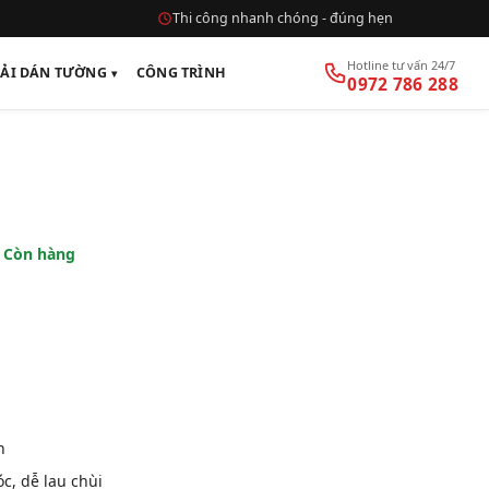
Thi công nhanh chóng - đúng hẹn
Hotline tư vấn 24/7
VẢI DÁN TƯỜNG
CÔNG TRÌNH
0972 786 288
:
Còn hàng
n
, dễ lau chùi