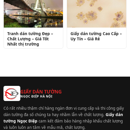
Tranh dán tường Đẹp –
Giấy dán tường Cao Cấp –
Chất Lượng – Giá Tốt
Uy Tín – Giá Rẻ
Nhất thị trường
GIẤY DÁN TƯỜNG
NGỌC ĐIỆP HÀ NỘI
Có rất nhiều thậm chí hàng ngàn đơn vị cung cấp và thi công giấy
dán tường đa số chúng ta hay nhầm lẫn về chất lượng.
Giấy dán
tường Ngọc Điệp
cam kết đảm bảo hàng nhập khẩu chất lượng
và luôn luôn an tâm về mẫu mã, chất lượng.