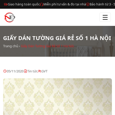
Giao hàng toàn quốc
Miễn phí tư vấn & đo tại nhà
Bảo hành từ 3 -
☰
GIẤY DÁN TƯỜNG GIÁ RẺ SỐ 1 HÀ NỘI
Trang chủ
›
Giấy Dán Tường Giá Rẻ Số 1 Hà Nội
05/11/2020
Tin tức
GVT